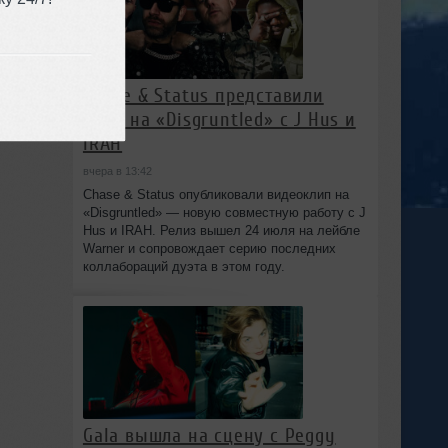
12
Chase & Status представили
клип на «Disgruntled» с J Hus и
IRAH
вчера в 13:42
Chase & Status опубликовали видеоклип на
«Disgruntled» — новую совместную работу с J
Hus и IRAH. Релиз вышел 24 июля на лейбле
Warner и сопровождает серию последних
коллабораций дуэта в этом году.
Gala вышла на сцену с Peggy