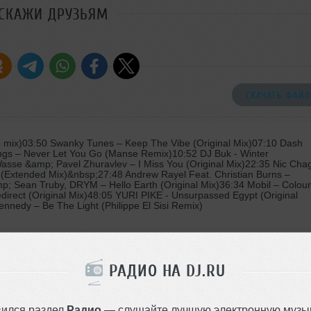
СКАЖИ ДРУЗЬЯМ
СКАЧАТЬ ФАЙЛ
 mix)03:50 Swanky Tunes – Keep The Vibe (Original Mix)07:10 Dash
ongs – Never Let You Go (Manse Remix)10:52 DJ Buk - Winter
asse &amp; Pavel Zhuravlev – I Miss You (Original Mix)22:35 Nic Chag
(Extended Mix)&nbsp;27:48 Andrew Rayel Feat. Christian Burns –
p; Sean Truby, DRYM – Hello Earth (Original Mix)36:34 Mobil – Colou
Redirect (Original Mix)48:05 YURI PIKE - Unsurpassed Egypt (Original
nedy – Be The Light (Philippe El Sisi Remix)
РАДИО НА DJ.RU
тей в космическом пространстве
Стили:
Trance
,
Progres
вился раздел
Радио
— слушайте лучшую электронную музык