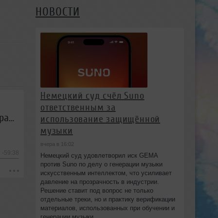
НОВОСТИ
Немецкий суд счёл Suno
ответственным за
Sairtech - Звездная карта #34 (27.02.2015) - Первое национальное trance-радиошоу
использование защищённой
музыки
вчера в 16:02
-59:38
Немецкий суд удовлетворил иск GEMA
против Suno по делу о генерации музыки
искусственным интеллектом, что усиливает
давление на прозрачность в индустрии.
Решение ставит под вопрос не только
отдельные треки, но и практику верификации
материалов, использованных при обучении и
генерации музыки.