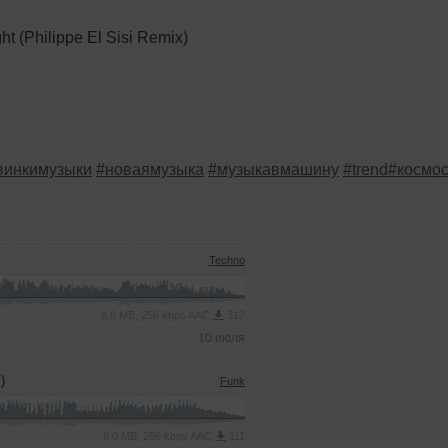
t (Philippe El Sisi Remix)
винкимузыки
#новаямузыка
#музыкавмашину
#trend
#космо
Techno
8.8 MB, 256 kbps AAC
312
10 июля
)
Funk
8.0 MB, 256 kbps AAC
111