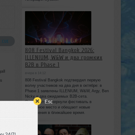
 .CUE
808 Festival Bangkok 2026:
ILLENIUM, W&W и два громких
B2B в Phase 1
all
вчера в 14:12
rs
808 Festival Bangkok подтвердил первую
волну участников на два дня в октябре: в
Phase 1 заявлены ILLENIUM, W&W, Argy, Ben
Nicky и два ожидаемых B2B-сета.
Esc
Организаторы вернули фестиваль в
привычное место и обещают новые
объявления в ближайшее время.
sive
у 24/7!