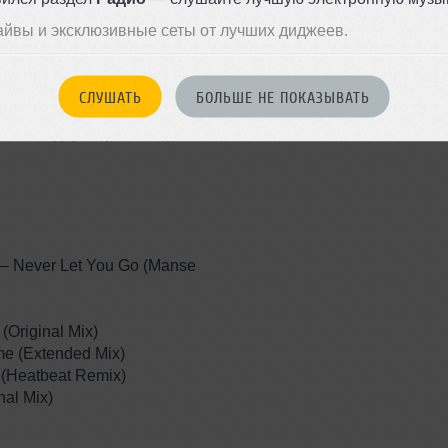
циональное trance-радиошоу
Trance
ас прозвучат наиболее
айвы и эксклюзивные сеты от лучших диджеев.
ии этого стиля электронной
Записан: 27 февраля 2015
ы ощущали прилив сил и
Добавлен: 01 марта 2015, 21:
BPM: 128 — 135
СЛУШАТЬ
БОЛЬШЕ НЕ ПОКАЗЫВАТЬ
ем Федоров (Sairtech).
 – Never Let You Go (Manse
(Original Mix)
me (Extended Mix)
 (Heatbeat Remix)
nal Mix)