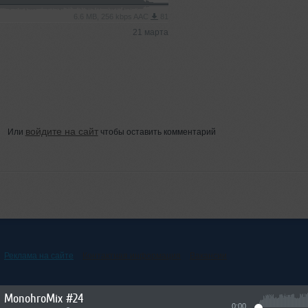
6.6 MB, 256 kbps AAC
81
21 марта
войдите на сайт
Или
чтобы оставить комментарий
Реклама на сайте
Контактная информация
Вакансии
MonohroMix #24
0:00