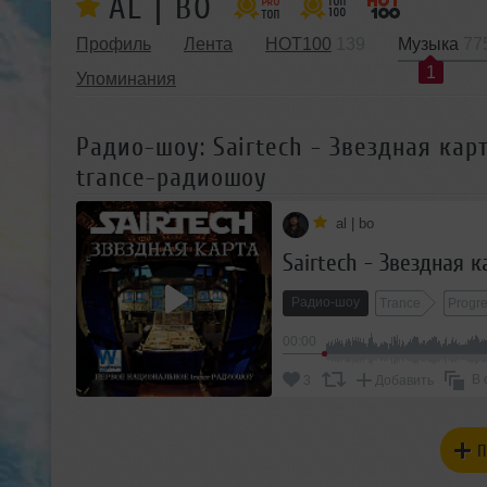
AL | BO
Профиль
Лента
HOT100
139
Музыка
77
1
Упоминания
Радио-шоу: Sairtech - Звездная карт
trance-радиошоу
al | bo
Радио-шоу
Trance
Progre
00:00
В 
3
Добавить
П