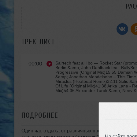
РАС
ТРЕК-ЛИСТ
00:00
Sairtech feat al l bo
— Rocket Star (promo
Berlin &amp; John Dahlback feat. BullyS
Progressive (Original Mix)15:55 Damian W
&amp; Jonathan Mendelsohn – This Time 
Miracles (Heatbeat Remix)32:11 Solis &am
Of Life (Original Mix)41:38 Arika Lane - 
Mix)54:36 Alexander Turok &amp; Neev Ken
ПОДРОБНЕЕ
Один час отдыха от различных проблем и сложнос
На сайте поя