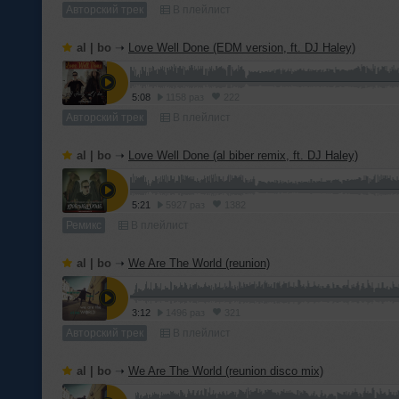
Авторский трек
В плейлист
al | bo
➝
Love Well Done (EDM version, ft. DJ Haley)
5:08
1158 раз
222
Авторский трек
В плейлист
al | bo
➝
Love Well Done (al biber remix, ft. DJ Haley)
5:21
5927 раз
1382
Ремикс
В плейлист
al | bo
➝
We Are The World (reunion)
3:12
1496 раз
321
Авторский трек
В плейлист
al | bo
➝
We Are The World (reunion disco mix)