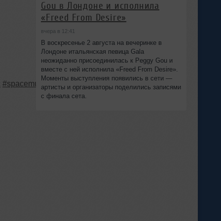
Gou в Лондоне и исполнила
«Freed From Desire»
вчера в 12:41
В воскресенье 2 августа на вечеринке в
Лондоне итальянская певица Gala
неожиданно присоединилась к Peggy Gou и
вместе с ней исполнила «Freed From Desire».
Моменты выступления появились в сети —
с
#spacemusic
#spacetravel
#itswob
артисты и организаторы поделились записями
с финала сета.