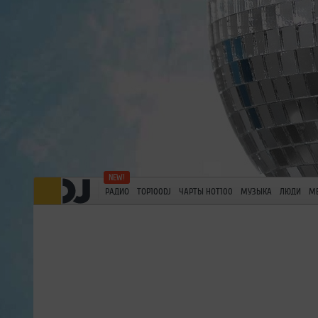
РАДИО
TOP100DJ
ЧАРТЫ HOT100
МУЗЫКА
ЛЮДИ
М