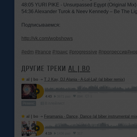
48:05 YURI PIKE - Unsurpassed Egypt (Original Mix)
54:36 Alexander Turok & Neev Kennedy – Be The Ligh
Подписываемся:
http://vk.com/wobshows
#edm
#trance
#транс
#progressive
#прогрессив
#но
ДРУГИЕ ТРЕКИ
AL | BO
al | bo
➝
T J Kay, DJ Alania - A-Lol-Laj! (al biber remix)
1
4:43
3671 раз
894
Ремикс
В плейлист
al | bo
➝
Feramania - Dance, Dance (al biber instrumental mix
4:19
1436 раз
317