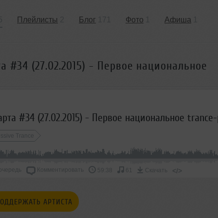
5
Плейлисты
2
Блог
171
Фото
1
Афиша
1
а #34 (27.02.2015) - Первое национальное
ssive Trance
очередь
Комментировать
</>
59:38
61
Скачать
ОДДЕРЖАТЬ АРТИСТА