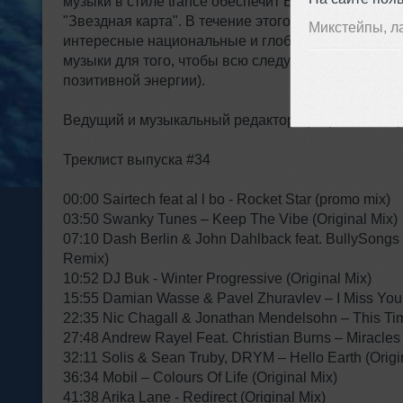
музыки в стиле trance обеспечит Вам "Первое на
"Звездная карта". В течение этого выпуска для В
Микстейпы, л
интересные национальные и глобальные композиц
музыки для того, чтобы всю следующую неделю В
позитивной энергии).
Ведущий и музыкальный редактор программы - Арт
Треклист выпуска #34
00:00 Sairtech feat al l bo - Rocket Star (promo mix)
03:50 Swanky Tunes – Keep The Vibe (Original Mix)
07:10 Dash Berlin & John Dahlback feat. BullySongs
Remix)
10:52 DJ Buk - Winter Progressive (Original Mix)
15:55 Damian Wasse & Pavel Zhuravlev – I Miss You 
22:35 Nic Chagall & Jonathan Mendelsohn – This Ti
27:48 Andrew Rayel Feat. Christian Burns – Miracles
32:11 Solis & Sean Truby, DRYM – Hello Earth (Origi
36:34 Mobil – Colours Of Life (Original Mix)
41:38 Arika Lane - Redirect (Original Mix)