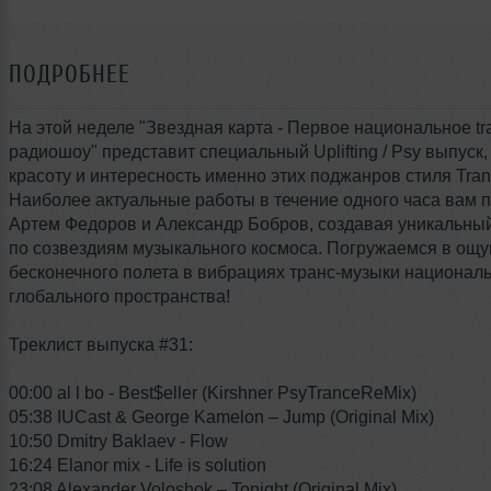
ПОДРОБНЕЕ
На этой неделе "Звездная карта - Первое национальное tr
радиошоу" представит специальный Uplifting / Psy выпуск
красоту и интересность именно этих поджанров стиля Tran
Наиболее актуальные работы в течение одного часа вам 
Артем Федоров и Александр Бобров, создавая уникальны
по созвездиям музыкального космоса. Погружаемся в ощ
бесконечного полета в вибрациях транс-музыки националь
глобального пространства!
Треклист выпуска #31:
00:00 al l bo - Best$eller (Kirshner PsyTranceReMix)
05:38 IUCast & George Kamelon – Jump (Original Mix)
10:50 Dmitry Baklaev - Flow
16:24 Elanor mix - Life is solution
23:08 Alexander Voloshok – Tonight (Original Mix)