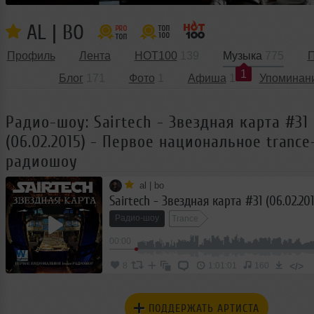
AL | BO
Профиль
Лента
HOT100
139
Музыка
775
П
1
Блог
171
Фото
1
Афиша
1
Упоминан
Радио-шоу: Sairtech - Звездная карта #31
(06.02.2015) - Первое национальное trance
радиошоу
al | bo
Радио-шоу
Trance
00:00
</>
8
1:01:01
160
ПОДДЕРЖАТЬ АРТИСТА