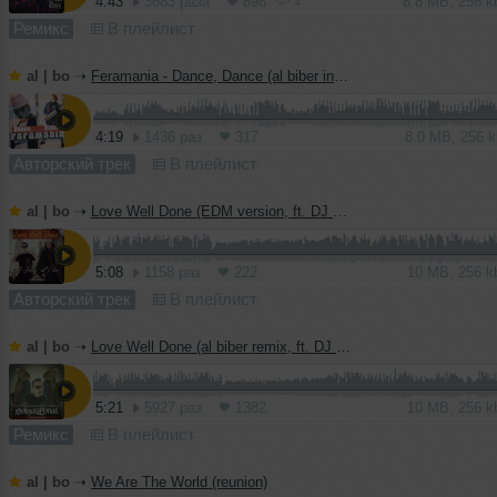
4:43
3683 раза
898
8.8 MB, 256 
Ремикс
В плейлист
al | bo
➝
Feramania - Dance, Dance (al biber instrumental mix)
4:19
1436 раз
317
8.0 MB, 256 
Авторский трек
В плейлист
al | bo
➝
Love Well Done (EDM version, ft. DJ Haley)
5:08
1158 раз
222
10 MB, 256 
Авторский трек
В плейлист
al | bo
➝
Love Well Done (al biber remix, ft. DJ Haley)
5:21
5927 раз
1382
10 MB, 256 
Ремикс
В плейлист
al | bo
➝
We Are The World (reunion)