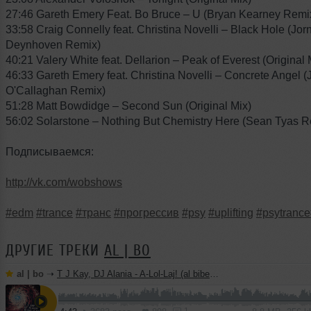
27:46 Gareth Emery Feat. Bo Bruce – U (Bryan Kearney Remi
33:58 Craig Connelly feat. Christina Novelli – Black Hole (Jor
Deynhoven Remix)
40:21 Valery White feat. Dellarion – Peak of Everest (Original 
46:33 Gareth Emery feat. Christina Novelli – Concrete Angel 
O'Callaghan Remix)
51:28 Matt Bowdidge – Second Sun (Original Mix)
56:02 Solarstone – Nothing But Chemistry Here (Sean Tyas R
Подписываемся:
http://vk.com/wobshows
#edm
#trance
#транс
#прогрессив
#psy
#uplifting
#psytrance
ДРУГИЕ ТРЕКИ
AL | BO
al | bo
➝
T J Kay, DJ Alania - A-Lol-Laj! (al biber remix)
1