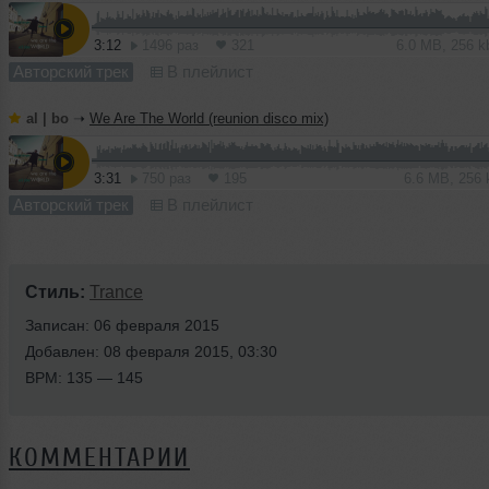
3:12
1496 раз
321
6.0 MB, 256 
Авторский трек
В плейлист
al | bo
➝
We Are The World (reunion disco mix)
3:31
750 раз
195
6.6 MB, 256
Авторский трек
В плейлист
Стиль:
Trance
Записан: 06 февраля 2015
Добавлен: 08 февраля 2015, 03:30
BPM: 135 — 145
КОММЕНТАРИИ