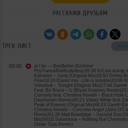
РАССКАЖИ ДРУЗЬЯМ
ТРЕК-ЛИСТ
СКАЧА
00:00
al l bo
— Best$eller (Kirshner
PsyTranceReMix)&nbsp;05:38 IUCast &amp; 
Kamelon – Jump (Original Mix)10:50 Dmitry Ba
Flow16:24 Elanor mix - Life is solution23:08 A
Voloshok – Tonight (Original Mix)27:46 Garet
Feat. Bo Bruce – U (Bryan Kearney Remix)33:
Connelly feat. Christina Novelli – Black Hole (
Deynhoven Remix)40:21 Valery White feat. Del
Peak of Everest (Original Mix)46:33 Gareth Em
Christina Novelli – Concrete Angel (John O'C
Remix)51:28 Matt Bowdidge – Second Sun (Or
Mix)56:02 Solarstone – Nothing But Chemistr
(Sean Tyas Remix)