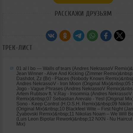
РАССКАЖИ ДРУЗЬЯМ
ТРЕК-ЛИСТ
01 al l bo
— Walls of tears (Andres NekrassoV Remix)
01
Jean Winner - Alive And Kicking (Zimmer Remix)&nbsp
Dashdot, Zz (Br) - Places (Nobody Knows Remix)&nbs
Andres NekrassoV - Iron Moon (Original Mix)&nbsp;05 
Jogo - Vague Phrases (Andres NekrassoV Remix)&nbs
Artem Rubtsov ft. V.Ray - Insomnia (Andres NekrassoV
Remix)&nbsp;07 Sebastian Arevalo - Yes! (Original Mi
Sono - Keep Control (H.O.S.H. Remix)&nbsp;09 Nikitin 
(Original Mix)&nbsp;10 Blackfeel Wite – First Night (Ja
Zyabovski Remix)&nbsp;11 Nikolas Noam – We Will Be 
(Luis Leon Bipolar Rework)&nbsp;12 NXN - Nu Haircut 
Mix)