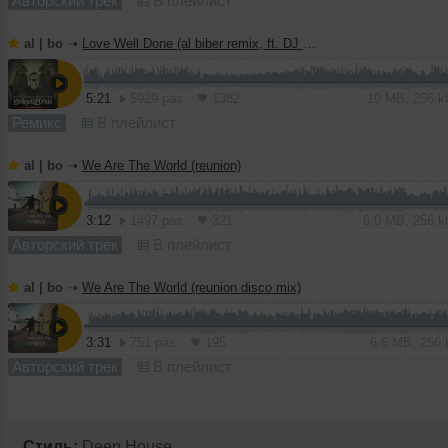
Авторский трек
В плейлист
al | bo
➝
Love Well Done (al biber remix, ft. DJ Haley)
5:21
5929 раз
1382
10 MB, 256 
Ремикс
В плейлист
al | bo
➝
We Are The World (reunion)
3:12
1497 раз
321
6.0 MB, 256 
Авторский трек
В плейлист
al | bo
➝
We Are The World (reunion disco mix)
3:31
751 раз
195
6.6 MB, 256
Авторский трек
В плейлист
Стиль:
Deep House