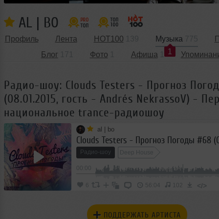
AL | BO
Профиль
Лента
HOT100
139
Музыка
775
П
1
Блог
171
Фото
1
Афиша
1
Упоминан
Радио-шоу: Clouds Testers - Прогноз Пого
(08.01.2015, гость - Andrés NekrassoV) - Пе
национальное trance-радиошоу
al | bo
Радио-шоу
Deep House
00:00
</>
6
56:04
102
ПОДДЕРЖАТЬ АРТИСТА