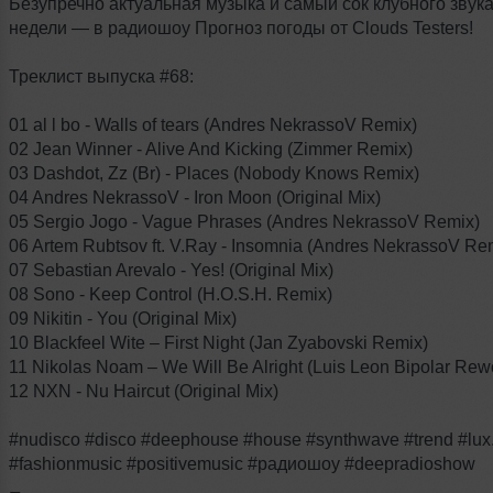
Безупречно актуальная музыка и самый сок клубного звука
недели — в радиошоу Прогноз погоды от Clouds Testers!
Треклист выпуска #68:
01 al l bo - Walls of tears (Andres NekrassoV Remix)
02 Jean Winner - Alive And Kicking (Zimmer Remix)
03 Dashdot, Zz (Br) - Places (Nobody Knows Remix)
04 Andres NekrassoV - Iron Moon (Original Mix)
05 Sergio Jogo - Vague Phrases (Andres NekrassoV Remix)
06 Artem Rubtsov ft. V.Ray - Insomnia (Andres NekrassoV Re
07 Sebastian Arevalo - Yes! (Original Mix)
08 Sono - Keep Control (H.O.S.H. Remix)
09 Nikitin - You (Original Mix)
10 Blackfeel Wite – First Night (Jan Zyabovski Remix)
11 Nikolas Noam – We Will Be Alright (Luis Leon Bipolar Rew
12 NXN - Nu Haircut (Original Mix)
#nudisco #disco #deephouse #house #synthwave #trend #lux
#fashionmusic #positivemusic #радиошоу #deepradioshow