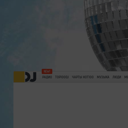
РАДИО
TOP100DJ
ЧАРТЫ HOT100
МУЗЫКА
ЛЮДИ
М