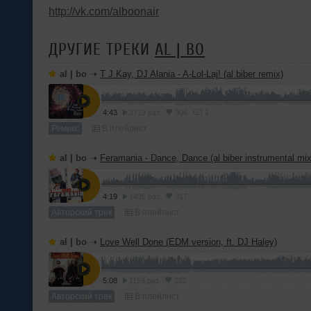
http://vk.com/alboonair
ДРУГИЕ ТРЕКИ
AL | BO
al | bo
➝
T J Kay, DJ Alania - A-Lol-Laj! (al biber remix)
1
4:43
3719 раз
906
Ремикс
В плейлист
al | bo
➝
Feramania - Dance, Dance (al biber instrumental mix
4:19
1436 раз
317
Авторский трек
В плейлист
al | bo
➝
Love Well Done (EDM version, ft. DJ Haley)
5:08
1159 раз
222
Авторский трек
В плейлист