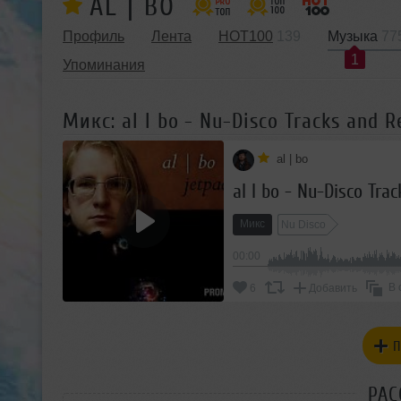
AL | BO
Профиль
Лента
HOT100
139
Музыка
77
1
Упоминания
Микс: al l bo - Nu-Disco Tracks and 
al | bo
al l bo - Nu-Disco Tr
Микс
Nu Disco
00:00
В 
6
Добавить
П
РАС