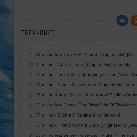
ТРЕК-ЛИСТ
01 al l bo feat Tony Key - Aircraft (Original Mix) [T
01
02 al l bo - Walls of Tears (Original Mix) [Jetpack]
02
03 al l bo - Love affect, Spring in your soul(Vocal Mix
03
04 al l bo - Who is this wooman (Original Mix) [Jetpa
04
05 al l bo &amp; QueLy - Jam around Thriller (Origin
05
06 al l bo feat Dimta - The Other Side Of The Moon
06
07 al l bo - Brighter! (Original Mix) [Jetpack]
07
08 al l bo - Phantom of the Disco (Original Mix) [Grea
08
09 al l bo feat Sergey Pulse and TVKiller - The Fuel 
09