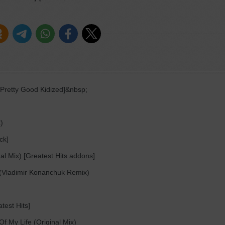
he Pretty Good Kidized]&nbsp;
)
ck]
al Mix) [Greatest Hits addons]
 (Vladimir Konanchuk Remix)
test Hits]
Of My Life (Original Mix)