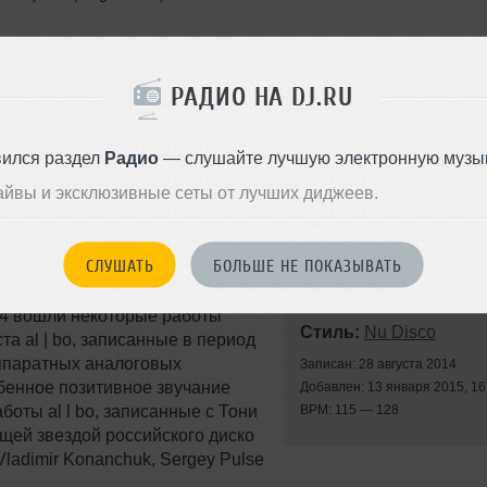
Jetpack]
РАДИО НА DJ.RU
]
вился раздел
Радио
— слушайте лучшую электронную музык
айвы и эксклюзивные сеты от лучших диджеев.
СЛУШАТЬ
БОЛЬШЕ НЕ ПОКАЗЫВАТЬ
014 вошли некоторые работы
Стиль:
Nu Disco
а al | bo, записанные в период
аппаратных аналоговых
Записан: 28 августа 2014
обенное позитивное звучание
Добавлен: 13 января 2015, 16
боты al l bo, записанные с Тони
BPM: 115 — 128
ящей звездой российского диско
ladimir Konanchuk, Sergey Pulse