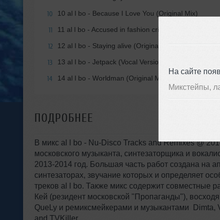
10 al l bo - Because I Love You (Original Mix)
10
11 al l bo - Accused in fashion crime (Original Mix) [
11
12 al l bo - Staying alive (Original Mix) [Greatest Hits
12
13 al l bo - Jetpack (Vocal Version) [Jetpack]
13
На сайте поя
14 al l bo - Worldman (Original Mix) [Jetpack]
14
Микстейпы, л
ПОДРОБНЕЕ
В микс al l bo - Nu-Disco Tracks and Remixes @ 2
московского музыканта, синтезаторщика и вокалист
2013-2014 год. Большая часть работ создана на 
синтезаторах, звучание которых и определяет ос
треков al l bo. Также микс содержит совместные ра
Кей (резидент московской "Пропаганды"), восход
QueLy и ремиксмейкерами и музыкантами Dimta, V
and TVKiller.