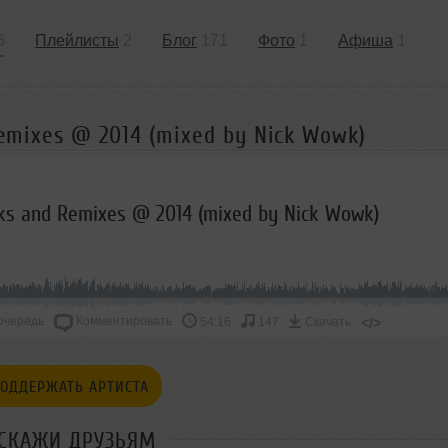
5
Плейлисты
2
Блог
171
Фото
1
Афиша
1
Remixes @ 2014 (mixed by Nick Wowk)
acks and Remixes @ 2014 (mixed by Nick Wowk)
очередь
Комментировать
</>
54:16
147
Скачать
ОДДЕРЖАТЬ АРТИСТА
СКАЖИ ДРУЗЬЯМ