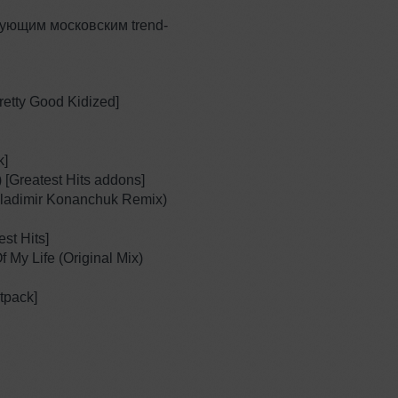
рующим московским trend-
.
 Pretty Good Kidized]
k]
) [Greatest Hits addons]
(Vladimir Konanchuk Remix)
est Hits]
f My Life (Original Mix)
etpack]