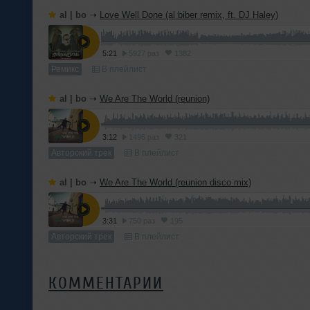
al | bo
➝
Love Well Done (al biber remix, ft. DJ Haley)
5:21
5927 раз
1382
Ремикс
В плейлист
al | bo
➝
We Are The World (reunion)
3:12
1496 раз
321
Авторский трек
В плейлист
al | bo
➝
We Are The World (reunion disco mix)
3:31
750 раз
195
Авторский трек
В плейлист
КОММЕНТАРИИ