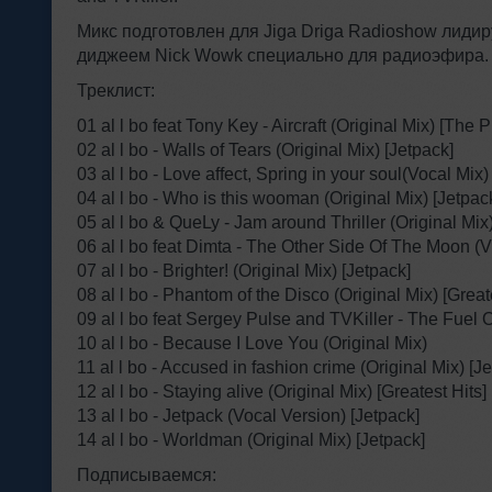
Микс подготовлен для Jiga Driga Radioshow лиди
диджеем Nick Wowk специально для радиоэфира
Треклист:
01 al l bo feat Tony Key - Aircraft (Original Mix) [The
02 al l bo - Walls of Tears (Original Mix) [Jetpack]
03 al l bo - Love affect, Spring in your soul(Vocal Mix)
04 al l bo - Who is this wooman (Original Mix) [Jetpac
05 al l bo & QueLy - Jam around Thriller (Original Mix
06 al l bo feat Dimta - The Other Side Of The Moon 
07 al l bo - Brighter! (Original Mix) [Jetpack]
08 al l bo - Phantom of the Disco (Original Mix) [Great
09 al l bo feat Sergey Pulse and TVKiller - The Fuel O
10 al l bo - Because I Love You (Original Mix)
11 al l bo - Accused in fashion crime (Original Mix) [J
12 al l bo - Staying alive (Original Mix) [Greatest Hits]
13 al l bo - Jetpack (Vocal Version) [Jetpack]
14 al l bo - Worldman (Original Mix) [Jetpack]
Подписываемся: