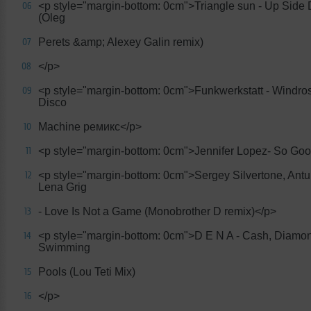
<p style="margin-bottom: 0cm">Triangle sun - Up Side
06
(Oleg
Perets &amp; Alexey Galin remix)
07
</p>
08
<p style="margin-bottom: 0cm">Funkwerkstatt - Windro
09
Disco
Machine ремикс</p>
10
<p style="margin-bottom: 0cm">Jennifer Lopez- So Go
11
<p style="margin-bottom: 0cm">Sergey Silvertone, Antu
12
Lena Grig
- Love Is Not a Game (Monobrother D remix)</p>
13
<p style="margin-bottom: 0cm">D E N A - Cash, Diamo
14
Swimming
Pools (Lou Teti Mix)
15
</p>
16