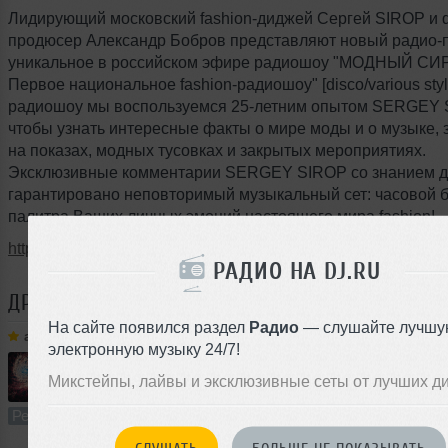
Лидирующий московский fashion-диджей Сергей SIROP и d
продюсер Александр Бобров представляют новый радио-п
уникальное в российском эфире радиошоу "МОДНЫЙ СИ
Первое национальное fashion-радиошоу" [disco/various styl
радиошоу мы воспользуемся 25-летним опытом SERGEY 
чтобы узнать интересные факты о мире моды и о музыке,
на показах, модных тусовках и закрытых мероприятиях.
Эксклюзивные комментарии SERGEY SIROP со знанием д
гарантировано неповторимый музыкальный сет: часовой б
палитра Ваших личных эмоций настоящего мира fashion!
http://vk.com/wobshows
РАДИО НА DJ.RU
ДРУГИЕ ТРЕКИ
AL | BO
На сайте появился раздел
Радио
— слушайте лучшу
al | bo
➝
T J Kay, DJ Alania - A-Lol-Laj! (al biber remix)
электронную музыку 24/7!
Микстейпы, лайвы и эксклюзивные сеты от лучших д
1
4:43
3795 раз
919
8.8 MB, 256 
Ремикс
В плейлист