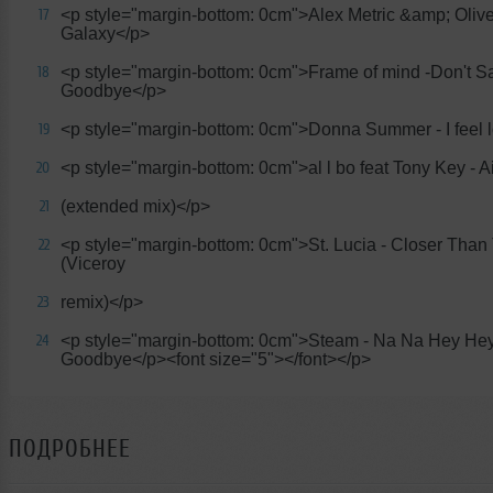
<p style="margin-bottom: 0cm">Alex Metric &amp; Olive
17
Galaxy</p>
<p style="margin-bottom: 0cm">Frame of mind -Don't S
18
Goodbye</p>
<p style="margin-bottom: 0cm">Donna Summer - I feel 
19
<p style="margin-bottom: 0cm">al l bo feat Tony Key - Ai
20
(extended mix)</p>
21
<p style="margin-bottom: 0cm">St. Lucia - Closer Than
22
(Viceroy
remix)</p>
23
<p style="margin-bottom: 0cm">Steam - Na Na Hey He
24
Goodbye</p><font size="5"></font></p>
ПОДРОБНЕЕ