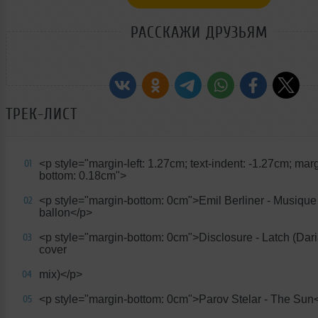
РАССКАЖИ ДРУЗЬЯМ
ТРЕК-ЛИСТ
<p style="margin-left: 1.27cm; text-indent: -1.27cm; mar
01
bottom: 0.18cm">
<p style="margin-bottom: 0cm">Emil Berliner - Musique 
02
ballon</p>
<p style="margin-bottom: 0cm">Disclosure - Latch (Dari
03
cover
mix)</p>
04
<p style="margin-bottom: 0cm">Parov Stelar - The Sun
05