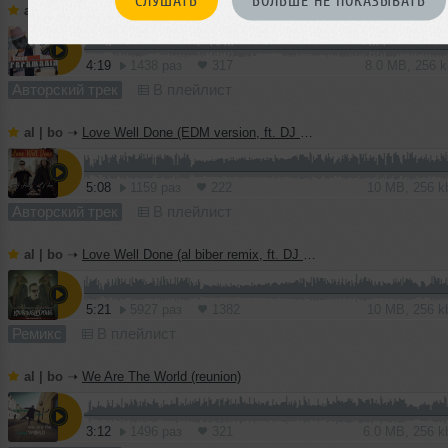
СЛУШАТЬ
БОЛЬШЕ НЕ ПОКАЗЫВАТЬ
al | bo
➝
Feramania - Dance, Dance (al biber instrumental mix)
4:19
1438 раз
317
8.0 MB, 256 
Авторский трек
В плейлист
al | bo
➝
Love Well Done (EDM version, ft. DJ Haley)
5:08
1159 раз
222
10 MB, 256 
Авторский трек
В плейлист
al | bo
➝
Love Well Done (al biber remix, ft. DJ Haley)
5:21
5927 раз
1382
10 MB, 256 
Ремикс
В плейлист
al | bo
➝
We Are The World (reunion)
3:12
1496 раз
321
6.0 MB, 256 