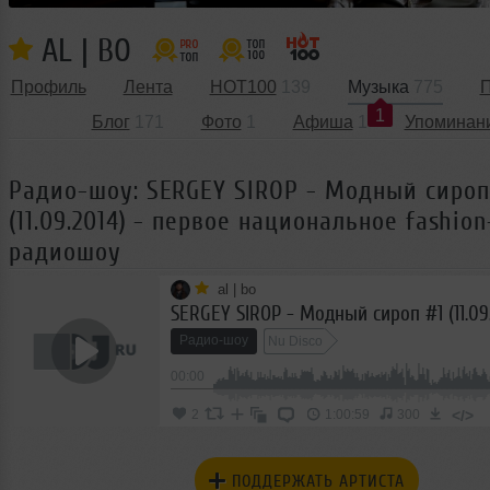
AL | BO
Профиль
Лента
HOT100
139
Музыка
775
П
1
Блог
171
Фото
1
Афиша
1
Упоминан
Радио-шоу: SERGEY SIROP - Модный сироп
(11.09.2014) - первое национальное fashion
радиошоу
al | bo
Радио-шоу
Nu Disco
00:00
</>
2
1:00:59
300
ПОДДЕРЖАТЬ АРТИСТА