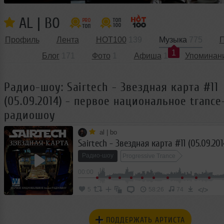
AL | BO
Профиль
Лента
HOT100
139
Музыка
775
П
1
Блог
171
Фото
1
Афиша
1
Упоминан
Радио-шоу: Sairtech - Звездная карта #11
(05.09.2014) - первое национальное trance
радиошоу
al | bo
Радио-шоу
Progressive Trance
00:00
</>
5
58:26
74
ПОДДЕРЖАТЬ АРТИСТА