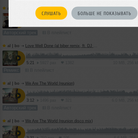
al | bo
➝
Love Well Done (EDM version, ft. DJ Haley)
СЛУШАТЬ
БОЛЬШЕ НЕ ПОКАЗЫВАТЬ
5:08
1159 раз
222
10 MB, 256 
Авторский трек
В плейлист
al | bo
➝
Love Well Done (al biber remix, ft. DJ Haley)
5:21
5927 раз
1382
10 MB, 256 
Ремикс
В плейлист
al | bo
➝
We Are The World (reunion)
3:12
1496 раз
321
6.0 MB, 256 
Авторский трек
В плейлист
al | bo
➝
We Are The World (reunion disco mix)
3:31
750 раз
195
6.6 MB, 256