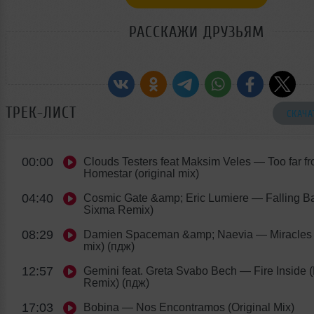
РАССКАЖИ ДРУЗЬЯМ
ТРЕК-ЛИСТ
СКАЧА
00:00
Clouds Testers feat Maksim Veles
— Too far fr
Homestar (original mix)
04:40
Cosmic Gate &amp; Eric Lumiere
— Falling B
Sixma Remix)
08:29
Damien Spaceman &amp; Naevia
— Miracles 
mix) (пдж)
12:57
Gemini feat. Greta Svabo Bech
— Fire Inside (
Remix) (пдж)
17:03
Bobina
— Nos Encontramos (Original Mix)