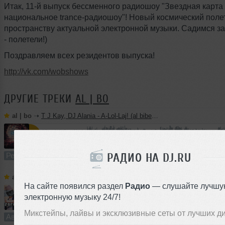
Итак, 11-й выпуск бессменного радиошоу "Звездная карта
национальное trance-радиошоу"! Новый космический поле
пространству актуальной электронной музыки. Садимся за
- полетели!)
Поздравляем всех резидентов выпуска!
http://vk.com/wobshows
ДРУГИЕ ТРЕКИ
AL | BO
al | bo
➝
T J Kay, DJ Alania - A-Lol-Laj! (al biber remix)
1
4:43
3801 раз
919
8.8 MB, 256 
РАДИО НА DJ.RU
Ремикс
В плейлист
al | bo
➝
Feramania - Dance, Dance (al biber instrumental mix)
На сайте появился раздел
Радио
— слушайте лучшу
электронную музыку 24/7!
4:19
1438 раз
317
8.0 MB, 256 
Микстейпы, лайвы и эксклюзивные сеты от лучших д
Авторский трек
В плейлист