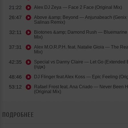
21:22
Alex DJ Zeya
— Face 2 Face (Original Mix)
26:47
Above &amp; Beyond
— Anjunabeach (Genix 
Salinas Remix)
32:11
Biotones &amp; Damond Rush
— Bluemarine (
Mix)
37:31
Alex M.O.R.P.H. feat. Natalie Gioia
— The Rea
Mix)
42:35
Special vs Danny Claire
— Let Go (Extended 
(пдж)
48:46
DJ Flinger feat Alex Koss
— Epic Feeling (Orig
53:12
Rafael Frost feat. Ana Criado
— Never Been Hu
(Original Mix)
ПОДРОБНЕЕ