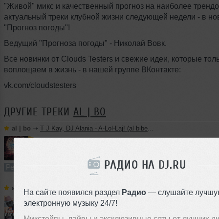
"Живой" микс и качественный прогноз на наиболее тренд
актуальный треки клубной жизни следующей недели - в н
"Прогноз погоды"!
Ведущий "Прогноза погоды" - Николай Вовк.
Все новинки от Clouds Testers и свежие идеи, которые тол
воплощаем в жизнь - в нашей группе ВКонтакте:
vk.com/cloudstesters
ДРУГИЕ ТРЕКИ
AL | BO
al | bo
➝
T J Kay, DJ Alania - A-Lol-Laj! (al biber remix)
1
4:43
3668 раз
894
8.8 MB, 256 
РАДИО НА DJ.RU
Ремикс
В плейлист
al | bo
➝
Feramania - Dance, Dance (al biber instrumental mix)
На сайте появился раздел
Радио
— слушайте лучшу
электронную музыку 24/7!
4:19
1436 раз
317
8.0 MB, 256 
Микстейпы, лайвы и эксклюзивные сеты от лучших д