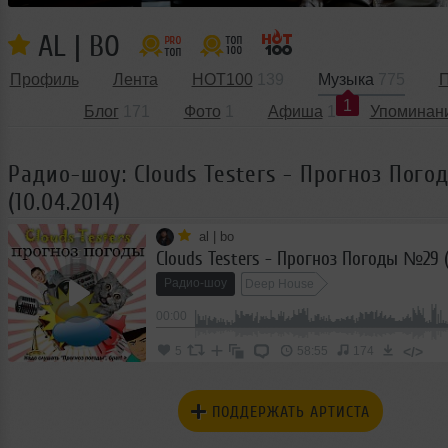
AL | BO
Профиль
Лента
HOT100
139
Музыка
775
П
1
Блог
171
Фото
1
Афиша
1
Упоминан
Радио-шоу: Clouds Testers - Прогноз Пог
(10.04.2014)
al | bo
Clouds Testers - Прогноз Погоды №29 (
Радио-шоу
Deep House
00:00
</>
5
58:55
174
ПОДДЕРЖАТЬ АРТИСТА