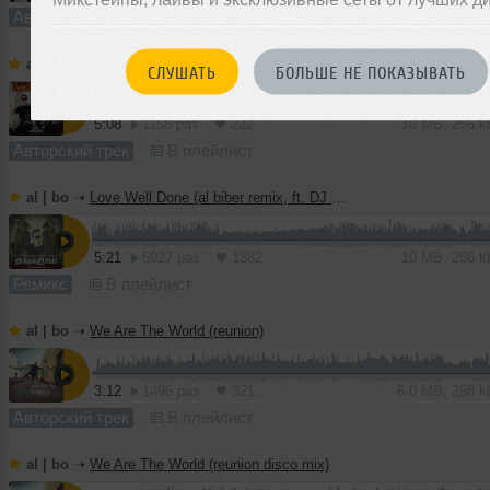
Авторский трек
В плейлист
al | bo
➝
Love Well Done (EDM version, ft. DJ Haley)
СЛУШАТЬ
БОЛЬШЕ НЕ ПОКАЗЫВАТЬ
5:08
1158 раз
222
10 MB, 256 
Авторский трек
В плейлист
al | bo
➝
Love Well Done (al biber remix, ft. DJ Haley)
5:21
5927 раз
1382
10 MB, 256 
Ремикс
В плейлист
al | bo
➝
We Are The World (reunion)
3:12
1496 раз
321
6.0 MB, 256 
Авторский трек
В плейлист
al | bo
➝
We Are The World (reunion disco mix)