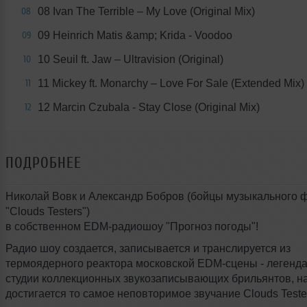
08 Ivan The Terrible – My Love (Original Mix)
08
09 Heinrich Matis &amp; Krida - Voodoo
09
10 Seuil ft. Jaw – Ultravision (Original)
10
11 Mickey ft. Monarchy – Love For Sale (Extended Mix)
11
12 Marcin Czubala - Stay Close (Original Mix)
12
ПОДРОБНЕЕ
Николай Вовк и Александр Бобров (бойцы музыкального ф
"Clouds Testers")
в cобственном EDM-радиошоу "Прогноз погоды"!
Радио шоу создается, записывается и транслируется из
термоядерного реактора московской EDM-сцены - легенд
студии коллекционных звукозаписывающих брильянтов, на
достигается то самое неповторимое звучание Clouds Teste