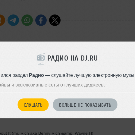
 Jogo Ins.Tru.Mental Remix)
РАДИО НА DJ.RU
вился раздел
Радио
— слушайте лучшую электронную музык
айвы и эксклюзивные сеты от лучших диджеев.
Jay Mexx Remix)
СЛУШАТЬ
БОЛЬШЕ НЕ ПОКАЗЫВАТЬ
l Mix)
out It (mr. Rich aka Benny Rich &amp; Wayne H)