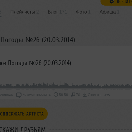
ВСЕЛИТ
5
Плейлисты
2
Блог
171
Фото
1
Афиша
1
 Погоды №26 (20.03.2014)
ноз Погоды №26 (20.03.2014)
очередь
Комментировать
</>
58:58
70
Скачать
ОДДЕРЖАТЬ АРТИСТА
СКАЖИ ДРУЗЬЯМ