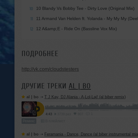
10 Blandy Vs Bobby Tee - Dirty Love (Original Mix)
10
11 Armand Van Helden ft. Yolanda - My My My (Deek
11
12 A&amp;E - Ride On (Bassline Vox Mix)
12
ПОДРОБНЕЕ
http://vk.com/cloudstesters
ДРУГИЕ ТРЕКИ
AL | BO
al | bo
➝
T J Kay, DJ Alania - A-Lol-Laj! (al biber remix)
1
4:43
3739 раз
907
Ремикс
В плейлист
al | bo
➝
Feramania - Dance, Dance (al biber instrumental mix