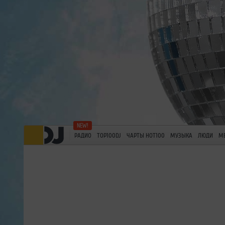
РАДИО
TOP100DJ
ЧАРТЫ HOT100
МУЗЫКА
ЛЮДИ
М