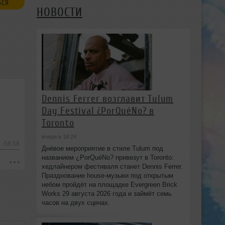
ЬСЯ
НОВОСТИ
Dennis Ferrer возглавит Tulum
Day Festival ¿PorQuéNo? в
Toronto
вчера в 18:24
-58:58
Днёвое мероприятие в стиле Tulum под
названием ¿PorQuéNo? привезут в Toronto:
хедлайнером фестиваля станет Dennis Ferrer.
Празднование house-музыки под открытым
небом пройдёт на площадке Evergreen Brick
Works 29 августа 2026 года и займёт семь
часов на двух сценах.