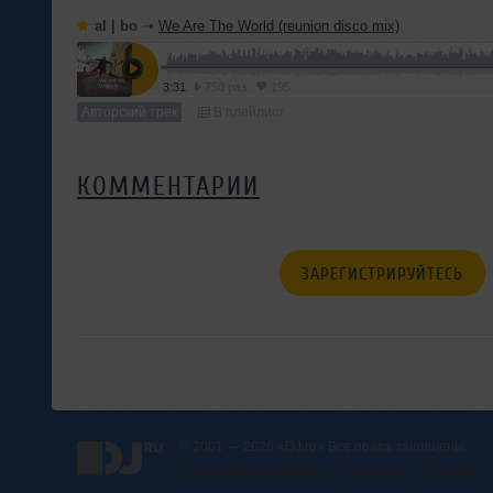
al | bo
➝
We Are The World (reunion disco mix)
3:31
750 раз
195
Авторский трек
В плейлист
КОММЕНТАРИИ
ЗАРЕГИСТРИРУЙТЕСЬ
© 2001 — 2026 «DJ.ru» Все права защищены.
Условия использования
О проекте
Помощь