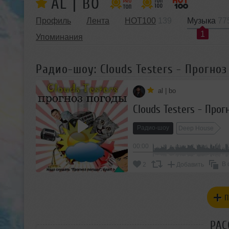
AL | BO
Профиль
Лента
HOT100
139
Музыка
77
1
Упоминания
Радио-шоу: Clouds Testers - Прогноз
al | bo
Clouds Testers - Прог
Радио-шоу
Deep House
00:00
В 
2
Добавить
П
РАС