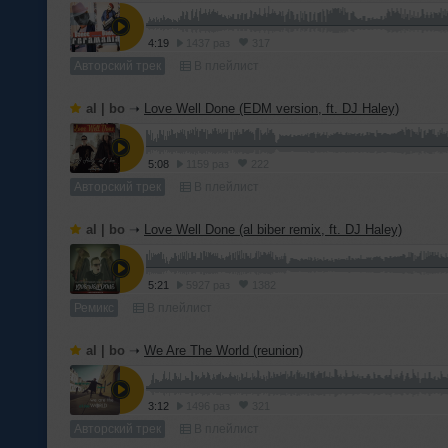
4:19
1437 раз
317
Авторский трек
В плейлист
al | bo
➝
Love Well Done (EDM version, ft. DJ Haley)
5:08
1159 раз
222
Авторский трек
В плейлист
al | bo
➝
Love Well Done (al biber remix, ft. DJ Haley)
5:21
5927 раз
1382
Ремикс
В плейлист
al | bo
➝
We Are The World (reunion)
3:12
1496 раз
321
Авторский трек
В плейлист