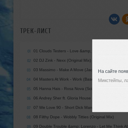
ТРЕК-ЛИСТ
01 Clouds Testers - Love &amp; Loneliness (Sergio
01
02 DJ Zink - Nexx (Original Mix)
02
03 Massimo - Make A Move (Jackin' Remix)
03
На сайте поя
04 Masters At Work - Work (Base Kidd Remix)
04
Микстейпы, л
05 Hanna Hais - Rosa Nova (Scientific Soul Dub)
05
06 Andrey Sher ft. Gloria House - Lost Her Ways (
06
07 We Love 90 - Short Dick Man (Luca Lento Origina
07
08 Filthy Dope - Wobbly Titties (Original Mix)
08
09 Double Trouble &amp; Lorenzo - Let Me Think Ab
09