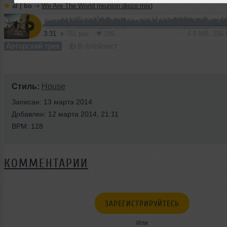
al | bo
➝
We Are The World (reunion disco mix)
3:31
751 раз
195
6.6 MB, 256
Авторский трек
В плейлист
Стиль:
House
Записан: 13 марта 2014
Добавлен: 12 марта 2014, 21:11
BPM: 128
КОММЕНТАРИИ
ЗАРЕГИСТРИРУЙТЕСЬ
Или