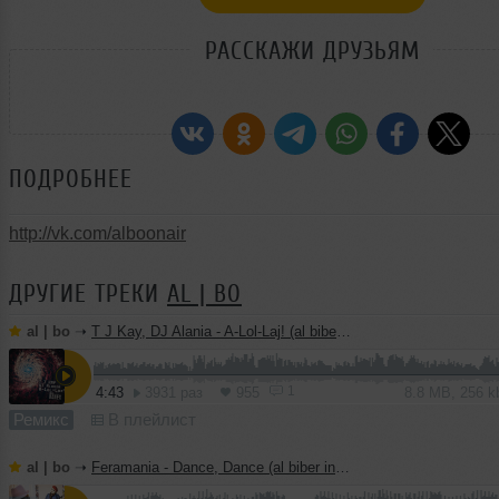
РАССКАЖИ ДРУЗЬЯМ
ПОДРОБНЕЕ
http://vk.com/alboonair
ДРУГИЕ ТРЕКИ
AL | BO
al | bo
➝
T J Kay, DJ Alania - A-Lol-Laj! (al biber remix)
1
4:43
3931 раз
955
8.8 MB, 256 
Ремикс
В плейлист
al | bo
➝
Feramania - Dance, Dance (al biber instrumental mix)