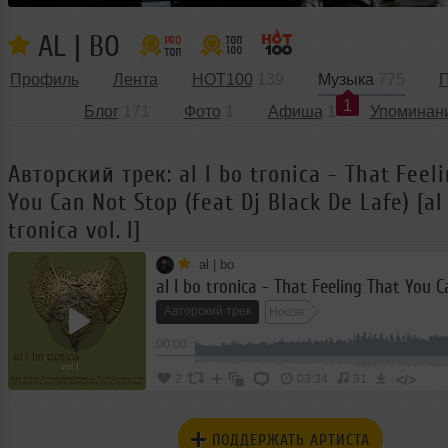
AL | BO
Профиль
Лента
HOT100
139
Музыка
775
П
1
Блог
171
Фото
1
Афиша
1
Упоминан
Авторский трек: al l bo tronica - That Feel
You Can Not Stop (feat Dj Black De Lafe) [al
tronica vol. I]
al | bo
Авторский трек
House
00:00
</>
2
03:34
31
ПОДДЕРЖАТЬ АРТИСТА