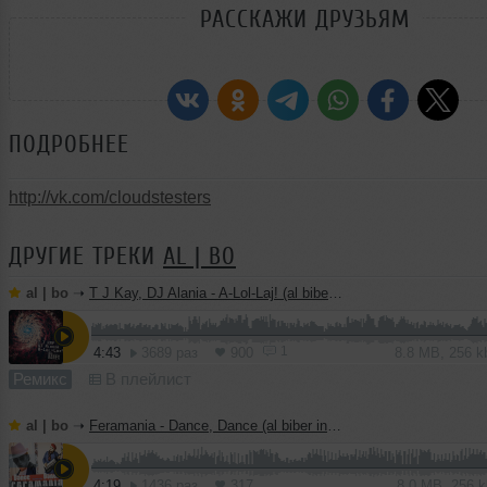
РАССКАЖИ ДРУЗЬЯМ
ПОДРОБНЕЕ
http://vk.com/cloudstesters
ДРУГИЕ ТРЕКИ
AL | BO
al | bo
➝
T J Kay, DJ Alania - A-Lol-Laj! (al biber remix)
1
4:43
3689 раз
900
8.8 MB, 256 
Ремикс
В плейлист
al | bo
➝
Feramania - Dance, Dance (al biber instrumental mix)
4:19
1436 раз
317
8.0 MB, 256 