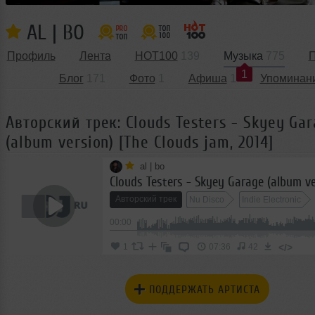
AL | BO
Профиль
Лента
HOT100
139
Музыка
775
П
1
Блог
171
Фото
1
Афиша
1
Упоминан
Авторский трек: Clouds Testers - Skyey Ga
(album version) [The Clouds jam, 2014]
al | bo
Авторский трек
Nu Disco
Indie Electronic
00:00
</>
1
07:36
42
ПОДДЕРЖАТЬ АРТИСТА