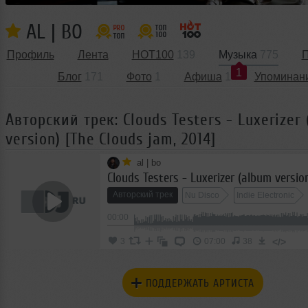
AL | BO
Профиль
Лента
HOT100
139
Музыка
775
П
1
Блог
171
Фото
1
Афиша
1
Упоминан
Авторский трек: Clouds Testers - Luxerizer
version) [The Clouds jam, 2014]
al | bo
Авторский трек
Nu Disco
Indie Electronic
00:00
</>
3
07:00
38
ПОДДЕРЖАТЬ АРТИСТА