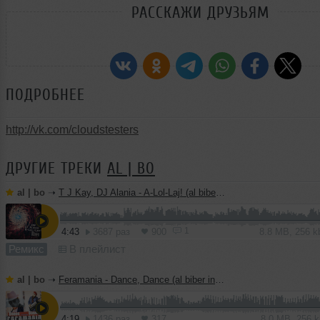
РАССКАЖИ ДРУЗЬЯМ
ПОДРОБНЕЕ
http://vk.com/cloudstesters
ДРУГИЕ ТРЕКИ
AL | BO
al | bo
➝
T J Kay, DJ Alania - A-Lol-Laj! (al biber remix)
1
4:43
3687 раз
900
8.8 MB, 256 
Ремикс
В плейлист
al | bo
➝
Feramania - Dance, Dance (al biber instrumental mix)
4:19
1436 раз
317
8.0 MB, 256 