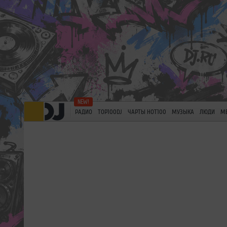
РАДИО
TOP100DJ
ЧАРТЫ HOT100
МУЗЫКА
ЛЮДИ
М