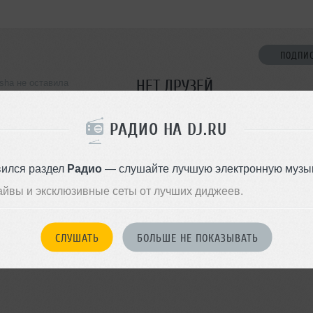
ПОДПИ
НЕТ ДРУЗЕЙ
sha не оставила
ормации о себе
Стань первым!
РАДИО НА DJ.RU
ДОБАВИТЬ В ДР
вился раздел
Радио
— слушайте лучшую электронную музык
айвы и эксклюзивные сеты от лучших диджеев.
СЛУШАТЬ
БОЛЬШЕ НЕ ПОКАЗЫВАТЬ