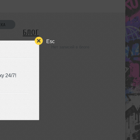
СКА
БЛОГ
Esc
Нет записей в блоге
УЗЬЯ
у 24/7!