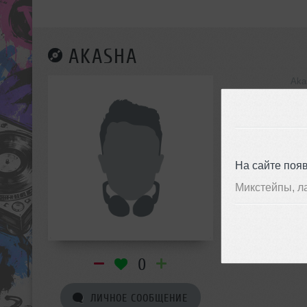
AKASHA
Aka
инф
На сайте поя
Микстейпы, л
0
ЛИЧНОЕ СООБЩЕНИЕ