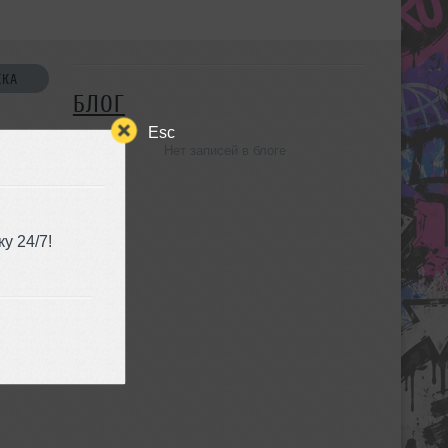
СКА
БЛОГ
Esc
Нет записей в блоге
УЗЬЯ
у 24/7!