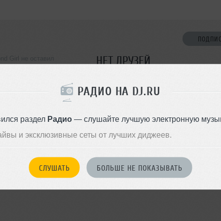
ПОДПИ
НЕТ ДРУЗЕЙ
nd Girl не оставил
ормации о себе
Стань первым!
РАДИО НА DJ.RU
ДОБАВИТЬ В ДР
вился раздел
Радио
— слушайте лучшую электронную музык
айвы и эксклюзивные сеты от лучших диджеев.
СЛУШАТЬ
БОЛЬШЕ НЕ ПОКАЗЫВАТЬ