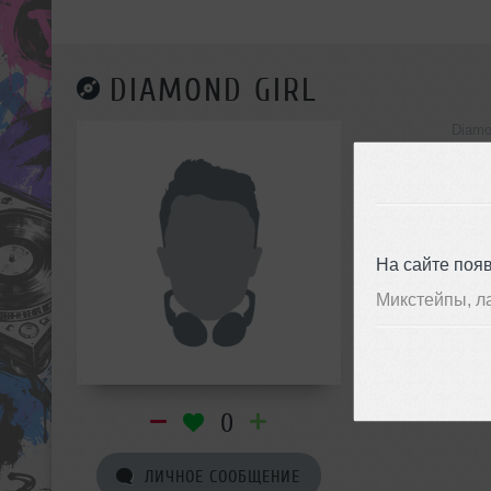
DIAMOND GIRL
Diamo
инф
На сайте поя
Микстейпы, л
0
ЛИЧНОЕ СООБЩЕНИЕ