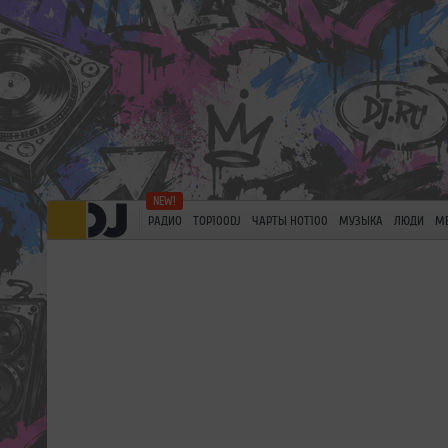
РАДИО
TOP100DJ
ЧАРТЫ HOT100
МУЗЫКА
ЛЮДИ
М