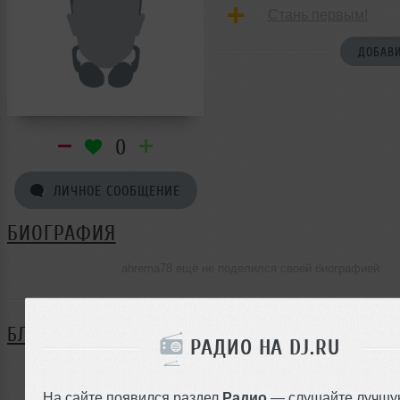
Стань первым!
ДОБАВИ
0
ЛИЧНОЕ СООБЩЕНИЕ
БИОГРАФИЯ
ahrema78 ещё не поделился своей биографией
БЛОГ
РАДИО НА DJ.RU
Нет записей в блоге
На сайте появился раздел
Радио
— слушайте лучшу