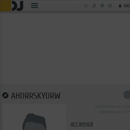
ВХ
AHDRRSKYDRW
ahdrrskydrw не ост
информации о се
НЕТ ДРУЗЕЙ