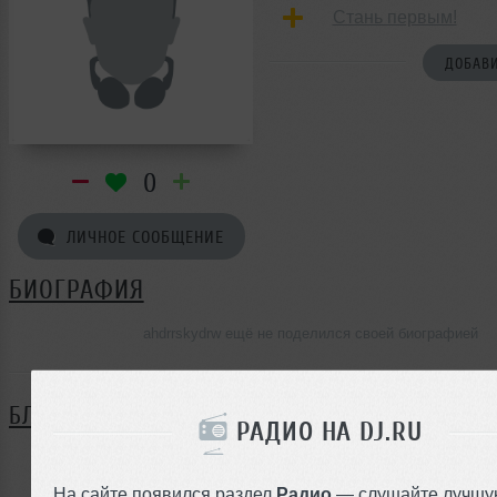
Стань первым!
ДОБАВИ
0
ЛИЧНОЕ СООБЩЕНИЕ
БИОГРАФИЯ
ahdrrskydrw ещё не поделился своей биографией
БЛОГ
РАДИО НА DJ.RU
Нет записей в блоге
На сайте появился раздел
Радио
— слушайте лучшу