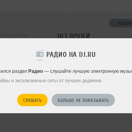
ПОДПИ
НЕТ ДРУЗЕЙ
reok не оставил
ормации о себе
Стань первым!
РАДИО НА DJ.RU
ДОБАВИТЬ В ДР
вился раздел
Радио
— слушайте лучшую электронную музык
айвы и эксклюзивные сеты от лучших диджеев.
СЛУШАТЬ
БОЛЬШЕ НЕ ПОКАЗЫВАТЬ