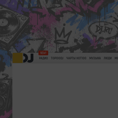
РАДИО
TOP100DJ
ЧАРТЫ HOT100
МУЗЫКА
ЛЮДИ
М