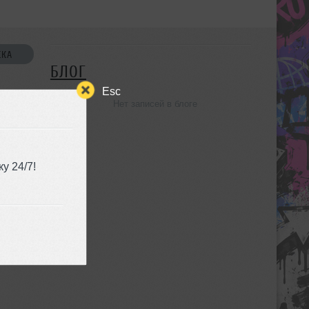
СКА
БЛОГ
Esc
Нет записей в блоге
УЗЬЯ
у 24/7!