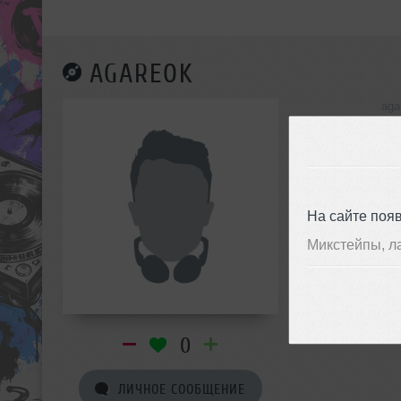
AGAREOK
aga
инф
На сайте поя
Микстейпы, л
0
ЛИЧНОЕ СООБЩЕНИЕ