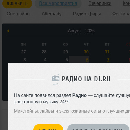
ДОБАВИТЬ
Все мероприятия
Вечеринки
Ко
Опен-эйры
Afterparty
Радиоэфиры
Фестив
Август
2026
пн
вт
ср
чт
пт
с
27
28
29
30
31
3
4
5
6
7
10
11
12
13
14
1
17
18
19
20
21
2
РАДИО НА DJ.RU
24
25
26
27
28
2
31
1
2
3
4
На сайте появился раздел
Радио
— слушайте лучшу
электронную музыку 24/7!
Микстейпы, лайвы и эксклюзивные сеты от лучших д
Ни одного события по запросу &laquo;OL&raquo; в б
будущем нас не ожидает.