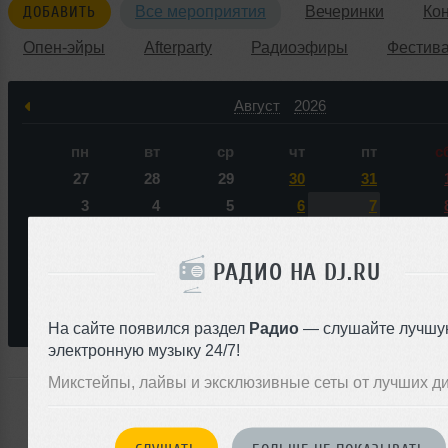
ДОБАВИТЬ
Все мероприятия
Вечеринки
Ко
Опен-эйры
Afterparty
Радиоэфиры
Фестив
Август
2026
пн
вт
ср
чт
пт
с
27
28
29
30
31
3
4
5
6
7
10
11
12
13
14
1
17
18
19
20
21
2
РАДИО НА DJ.RU
24
25
26
27
28
2
31
1
2
3
4
На сайте появился раздел
Радио
— слушайте лучшу
электронную музыку 24/7!
Микстейпы, лайвы и эксклюзивные сеты от лучших д
Ни одного события по запросу &laquo;Lady Waks&raquo
ближайшем будущем нас не ожидает.