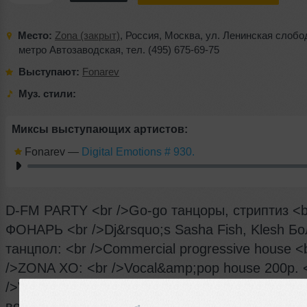
Место:
Zona (закрыт)
,
Россия
,
Москва
,
ул. Ленинская слобо
метро Автозаводская
,
тел. (495) 675-69-75
Выступают:
Fonarev
Муз. стили:
Миксы выступающих артистов:
Fonarev
—
Digital Emotions # 930.
D-FM PARTY <br />Go-go танцоры, стриптиз <b
ФОНАРЬ <br />Dj&rsquo;s Sasha Fish, Klesh Б
танцпол: <br />Commercial progressive house <
/>ZONA XO: <br />Vocal&amp;pop house 200р. 
/>VIP 250р. <br />Вход по пригласительным
воскресенья &ndash; БЕСПЛАТНЫЙ!!! <br />Вх