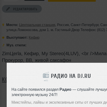
РЕДАКТИРОВАТЬ
Место:
Центральная станция
,
Россия
,
Санкт-Петербург
,
Сан
улица Ломоносова
, дом 1. м. Гостиный Двор
Телефон: (812) 
Выступают:
Кефир
Муз. стили:
ZimЦerla, Кефир, Му Stereo(4LUV), <br />Мила
Прокурор, BB, живой саксафон
Я ПОЙДУ
РАДИО НА DJ.RU
КОММЕНТАРИИ
На сайте появился раздел
Радио
— слушайте лучшу
электронную музыку 24/7!
ЗАРЕГИСТРИРУЙТЕСЬ
Микстейпы, лайвы и эксклюзивные сеты от лучших д