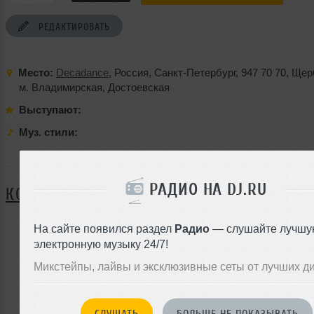
РЕДАКТИРОВАТЬ
Место:
Decadance
,
Россия
,
Санкт-Петербург
,
947 70 70
,
Щерб
м. Владимирская
,
Достоевская
Выступают:
Муз. стили:
Я ПОЙДУ
РАДИО НА DJ.RU
КОММЕНТАРИИ
На сайте появился раздел
Радио
— слушайте лучшу
электронную музыку 24/7!
ЗАРЕГИСТРИРУЙТЕСЬ
Микстейпы, лайвы и эксклюзивные сеты от лучших д
Или
войдите на сайт
чтобы оставить комментарий
СЛУШАТЬ
БОЛЬШЕ НЕ ПОКАЗЫВАТЬ