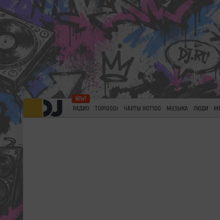
РАДИО
TOP100DJ
ЧАРТЫ HOT100
МУЗЫКА
ЛЮДИ
М