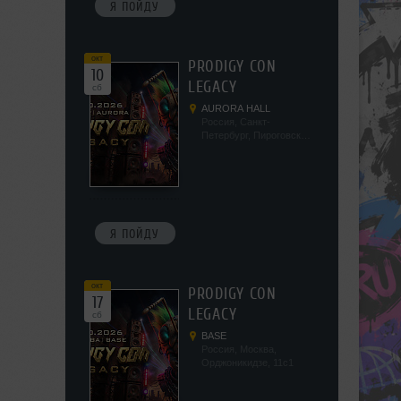
Я ПОЙДУ
окт
PRODIGY CON
10
LEGACY
сб
AURORA HALL
Россия, Санкт-
Петербург, Пироговская
наб, 5/2
Я ПОЙДУ
окт
PRODIGY CON
17
LEGACY
сб
BASE
Россия, Москва,
Орджоникидзе, 11с1