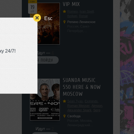
сен
VIP MIX
19
сб
Romeo
,
Ivan Spell
,
Кефир
,
Renat
Esc
Репино Ленинское
Россия, Санкт-
Петербург,
Ленинградская обл, п.
Ленинское, ул.
Советская 171
у 24/7!
Идут —
4
Я ПОЙДУ
сен
SUANDA MUSIC
19
550 HERE & NOW
сб
MOSCOW
Sean Tyas
,
Eximinds
,
Roman Messer
,
Aimoon
,
Alexander Spark
,
Sergey
Salekhov
,
Georgio Safo
,
Свобода
AlexSo
,
Tim Air
Россия, Москва,
Ленинградский
Идут —
2
проспект, 47с19