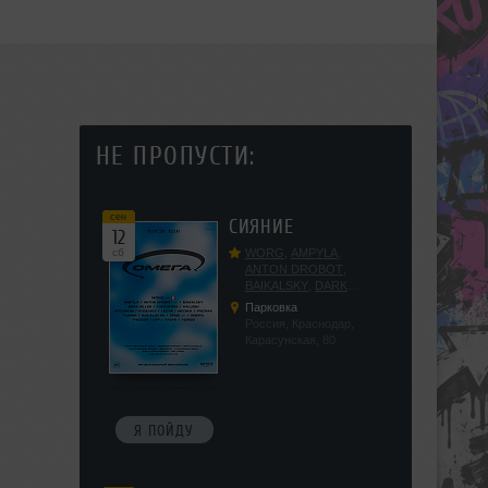
НЕ ПРОПУСТИ:
сен
СИЯНИЕ
12
сб
WORG
,
AMPYLA
,
ANTON DROBOT
,
BAIKALSKY
,
DARK
DILLER
,
FUCKOPSSS
,
Парковка
KALUGIN
,
KITEGNOM
,
Россия, Краснодар,
KODENKO
,
LEEYA
,
Карасунская, 80
MEDIKA
,
PRIZRAK
,
PUSHIN
,
RAS ALGETHI
,
RPMD
,
SHINPU
,
TRIGGER
,
UFF
,
YASYA
,
VERIGO
Я ПОЙДУ