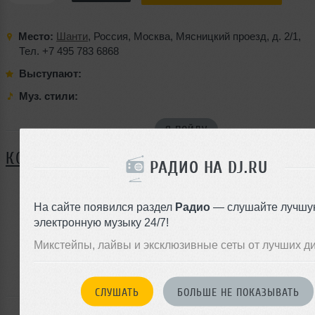
Место:
Шанти
,
Россия
,
Москва
,
Мясницкий проезд
,
д. 2/1
,
Тел. +7 495 783 6868
Выступают:
Муз. стили:
Я ПОЙДУ
КОММЕНТАРИИ
РАДИО НА DJ.RU
На сайте появился раздел
Радио
— слушайте лучшу
ЗАРЕГИСТРИРУЙТЕСЬ
электронную музыку 24/7!
Или
Микстейпы, лайвы и эксклюзивные сеты от лучших д
войдите на сайт
чтобы оставить комментарий
СЛУШАТЬ
БОЛЬШЕ НЕ ПОКАЗЫВАТЬ