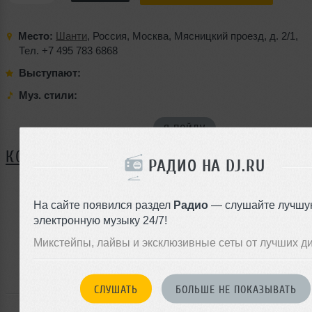
Место:
Шанти
,
Россия
,
Москва
,
Мясницкий проезд
,
д. 2/1
,
Тел. +7 495 783 6868
Выступают:
Муз. стили:
Я ПОЙДУ
КОММЕНТАРИИ
РАДИО НА DJ.RU
На сайте появился раздел
Радио
— слушайте лучшу
ЗАРЕГИСТРИРУЙТЕСЬ
электронную музыку 24/7!
Или
Микстейпы, лайвы и эксклюзивные сеты от лучших д
войдите на сайт
чтобы оставить комментарий
СЛУШАТЬ
БОЛЬШЕ НЕ ПОКАЗЫВАТЬ