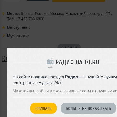
Место:
Шанти
,
Россия
,
Москва
,
Мясницкий проезд
,
д. 2/1
,
Тел. +7 495 783 6868
Выступают:
Муз. стили:
Я ПОЙДУ
КОММЕНТАРИИ
РАДИО НА DJ.RU
На сайте появился раздел
Радио
— слушайте лучшу
ЗАРЕГИСТРИРУЙТЕСЬ
электронную музыку 24/7!
Или
Микстейпы, лайвы и эксклюзивные сеты от лучших д
войдите на сайт
чтобы оставить комментарий
СЛУШАТЬ
БОЛЬШЕ НЕ ПОКАЗЫВАТЬ