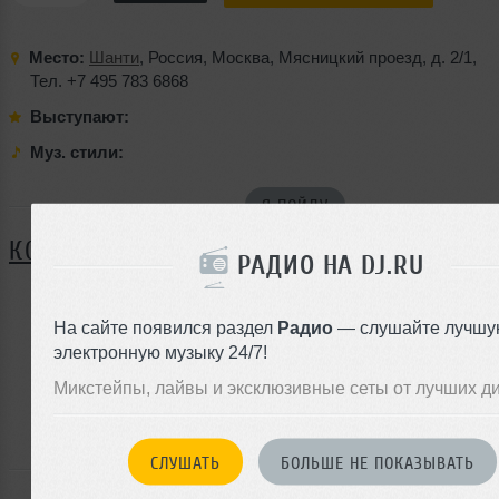
Место:
Шанти
,
Россия
,
Москва
,
Мясницкий проезд
,
д. 2/1
,
Тел. +7 495 783 6868
Выступают:
Муз. стили:
Я ПОЙДУ
КОММЕНТАРИИ
РАДИО НА DJ.RU
На сайте появился раздел
Радио
— слушайте лучшу
ЗАРЕГИСТРИРУЙТЕСЬ
электронную музыку 24/7!
Или
Микстейпы, лайвы и эксклюзивные сеты от лучших д
войдите на сайт
чтобы оставить комментарий
СЛУШАТЬ
БОЛЬШЕ НЕ ПОКАЗЫВАТЬ