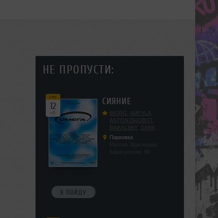
НЕ ПРОПУСТИ:
сен
СИЯНИЕ
12
сб
WORG
,
AMPYLA
,
ANTON DROBOT
,
BAIKALSKY
,
DARK
DILLER
,
FUCKOPSSS
,
Парковка
KALUGIN
,
KITEGNOM
,
Россия, Краснодар,
KODENKO
,
LEEYA
,
Карасунская, 80
MEDIKA
,
PRIZRAK
,
PUSHIN
,
RAS ALGETHI
,
RPMD
,
SHINPU
,
TRIGGER
,
UFF
,
YASYA
,
VERIGO
Я ПОЙДУ