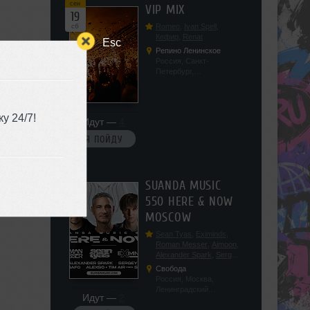
сен
VIP MIX
19
сб
Romeo
,
Ivan Spell
,
Кефир
,
Renat
Esc
Репино Ленинское
Россия, Санкт-
Петербург,
Ленинградская обл, п.
Ленинское, ул.
Советская 171
у 24/7!
Идут —
4
Я ПОЙДУ
сен
SUANDA MUSIC
19
550 HERE & NOW
сб
MOSCOW
Sean Tyas
,
Eximinds
,
Roman Messer
,
Aimoon
,
Alexander Spark
,
Sergey
Salekhov
,
Georgio Safo
,
Свобода
AlexSo
,
Tim Air
Россия, Москва,
Ленинградский
Идут —
2
проспект, 47с19