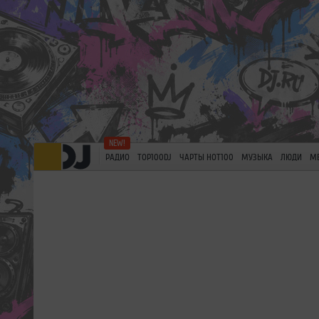
РАДИО
TOP100DJ
ЧАРТЫ HOT100
МУЗЫКА
ЛЮДИ
М