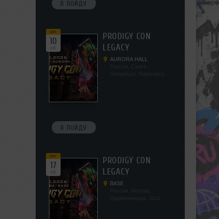
Я ПОЙДУ
окт
PRODIGY CON
10
LEGACY
сб
AURORA HALL
Россия, Санкт-
Петербург, Пироговская
наб, 5/2
Я ПОЙДУ
окт
PRODIGY CON
17
LEGACY
сб
BASE
Россия, Москва,
Орджоникидзе, 11с1