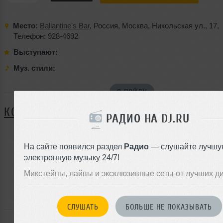
Место:
Ballantine's Bar
,
Россия
,
Москва
,
Никольская ул.
,
17
,
Телефон: 928-4692
Выступают:
Муз. стили:
Я ПОЙДУ
КОММЕНТАРИИ
РАДИО НА DJ.RU
На сайте появился раздел
Радио
— слушайте лучшу
ЗАРЕГИСТРИРУЙТЕСЬ
электронную музыку 24/7!
Или
Микстейпы, лайвы и эксклюзивные сеты от лучших д
войдите на сайт
чтобы оставить комментарий
СЛУШАТЬ
БОЛЬШЕ НЕ ПОКАЗЫВАТЬ