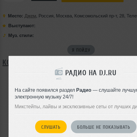
Место:
Джем
,
Россия
,
Москва
,
Комсомольский пр-т
,
28
,
Теле
Выступают:
Муз. стили:
Я ПОЙДУ
КОММЕНТАРИИ
РАДИО НА DJ.RU
ЗАРЕГИСТРИРУЙТЕСЬ
На сайте появился раздел
Радио
— слушайте лучшу
электронную музыку 24/7!
Или
войдите на сайт
Микстейпы, лайвы и эксклюзивные сеты от лучших д
чтобы оставить комментарий
СЛУШАТЬ
БОЛЬШЕ НЕ ПОКАЗЫВАТЬ