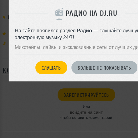
РАДИО НА DJ.RU
Место:
Все Свои
,
Россия
,
Москва
,
м. Краснопресненская
,
Волков пер. д. 13
,
т. 506-2989
На сайте появился раздел
Радио
— слушайте лучшу
Выступают:
электронную музыку 24/7!
Муз. стили:
Микстейпы, лайвы и эксклюзивные сеты от лучших д
Я ПОЙДУ
СЛУШАТЬ
БОЛЬШЕ НЕ ПОКАЗЫВАТЬ
КОММЕНТАРИИ
ЗАРЕГИСТРИРУЙТЕСЬ
Или
войдите на сайт
чтобы оставить комментарий