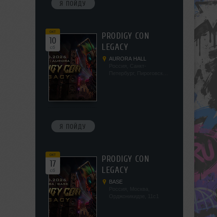
Я ПОЙДУ
окт
PRODIGY CON
10
LEGACY
сб
AURORA HALL
Россия, Санкт-
Петербург, Пироговская
наб, 5/2
Я ПОЙДУ
окт
PRODIGY CON
17
LEGACY
сб
BASE
Россия, Москва,
Орджоникидзе, 11с1