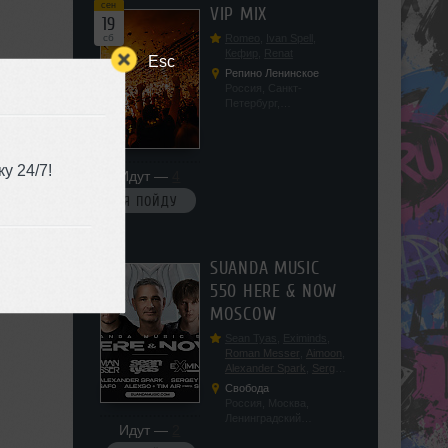
сен
VIP MIX
19
сб
Romeo
,
Ivan Spell
,
Кефир
,
Renat
Esc
Репино Ленинское
Россия, Санкт-
Петербург,
Ленинградская обл, п.
Ленинское, ул.
Советская 171
у 24/7!
Идут —
4
Я ПОЙДУ
сен
SUANDA MUSIC
19
550 HERE & NOW
сб
MOSCOW
Sean Tyas
,
Eximinds
,
Roman Messer
,
Aimoon
,
Alexander Spark
,
Sergey
Salekhov
,
Georgio Safo
,
Свобода
AlexSo
,
Tim Air
Россия, Москва,
Ленинградский
Идут —
2
проспект, 47с19