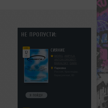
НЕ ПРОПУСТИ:
сен
СИЯНИЕ
12
сб
WORG
,
AMPYLA
,
ANTON DROBOT
,
BAIKALSKY
,
DARK
DILLER
,
FUCKOPSSS
,
Парковка
KALUGIN
,
KITEGNOM
,
Россия, Краснодар,
KODENKO
,
LEEYA
,
Карасунская, 80
MEDIKA
,
PRIZRAK
,
PUSHIN
,
RAS ALGETHI
,
RPMD
,
SHINPU
,
TRIGGER
,
UFF
,
YASYA
,
VERIGO
Я ПОЙДУ