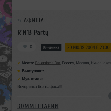
АФИША
R`N`B Party
0
20 ИЮЛЯ 2004 В 23:00
Вечеринка
Место:
Ballantine's Bar
,
Россия
,
Москва
,
Никольская
Выступают:
Муз. стили:
Вечеринка без пафоса!!!
КОММЕНТАРИИ