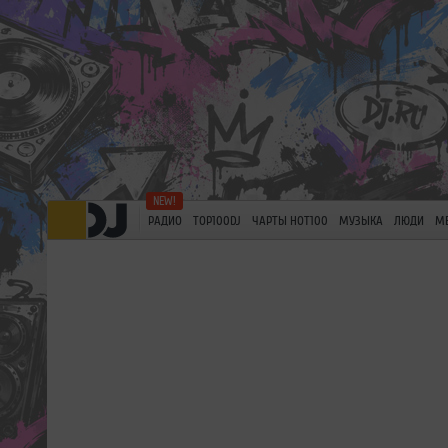
РАДИО
TOP100DJ
ЧАРТЫ HOT100
МУЗЫКА
ЛЮДИ
М