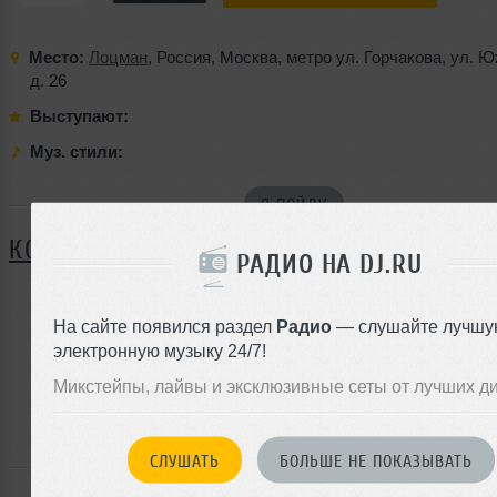
Место:
Лоцман
,
Россия
,
Москва
,
метро ул. Горчакова
,
ул. Ю
д. 26
Выступают:
Муз. стили:
Я ПОЙДУ
КОММЕНТАРИИ
РАДИО НА DJ.RU
На сайте появился раздел
Радио
— слушайте лучшу
ЗАРЕГИСТРИРУЙТЕСЬ
электронную музыку 24/7!
Или
Микстейпы, лайвы и эксклюзивные сеты от лучших д
войдите на сайт
чтобы оставить комментарий
СЛУШАТЬ
БОЛЬШЕ НЕ ПОКАЗЫВАТЬ