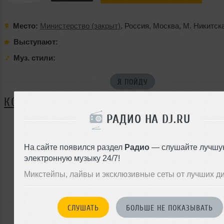
Место:
Министерство (закрыт)
,
Россия
,
Москва
,
М. Никитска
Выступают:
Муз. стили:
Я ПОЙДУ
КОММЕНТАРИИ
РАДИО НА DJ.RU
ЗАРЕГИСТРИРУЙТЕСЬ
На сайте появился раздел
Радио
— слушайте лучшу
электронную музыку 24/7!
Или
войдите на сайт
Микстейпы, лайвы и эксклюзивные сеты от лучших д
чтобы оставить комментарий
СЛУШАТЬ
БОЛЬШЕ НЕ ПОКАЗЫВАТЬ