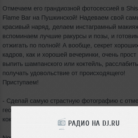
Отмечаем его грандиозной фотосессией в Shi
Flame Bar на Пушкинской! Надеваем свой сам
красивый наряд, делаем инстаграмный макияж
вспоминаем лучшие ракурсы и позы, и готови
отжигать по полной! А вообще, секрет хороши
кадров, как и хорошей вечеринки, очень прост
выпить шампанского или коктейль, расслабить
получать удовольствие от происходящего!
Приступаем!
- Сделай самую страстную фотографию с отме
геолокации Shishas Flame Bar – получишь фи
коктейль в ПОДАРОК!
РАДИО НА DJ.RU
Non-stop DJ set: 18:00-06:00