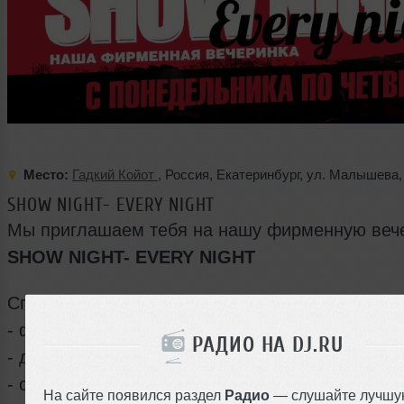
Место:
Гадкий Койот
,
Россия
,
Екатеринбург
,
ул. Малышева
SHOW NIGHT- EVERY NIGHT
Мы приглашаем тебя на нашу фирменную веч
SHOW NIGHT- EVERY NIGHT
Специально для тебя:
- фирменный танцы на барной стойке,
РАДИО НА DJ.RU
- драйвовые койотки
- сексуальные боди-шоты
На сайте появился раздел
Радио
— слушайте лучшу