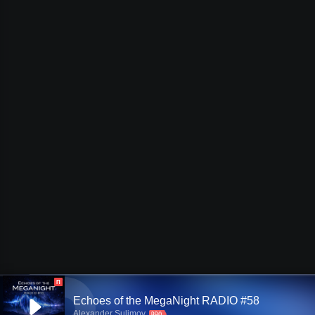
П
Echoes of the MegaNight RADIO #58
Alexander Sulimov