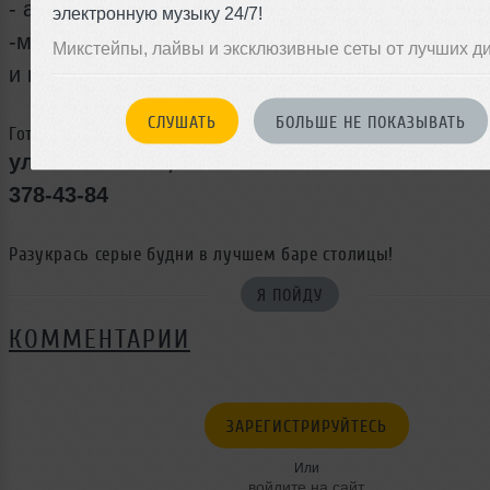
- алкогольные метры
электронную музыку 24/7!
-мировые рок и поп-хиты
Микстейпы, лайвы и эксклюзивные сеты от лучших д
и конечно, эксклюзивные акции.
СЛУШАТЬ
БОЛЬШЕ НЕ ПОКАЗЫВАТЬ
Готов веселиться? Тогда приезжай к нам
ул. Малышева, 51
378-43-84
Разукрась серые будни в лучшем баре столицы!
Я ПОЙДУ
КОММЕНТАРИИ
ЗАРЕГИСТРИРУЙТЕСЬ
Или
войдите на сайт