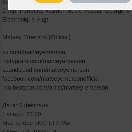
Indiana Tones, Enormous Tunes, Deepalma, Arm
Deep, Perfecto, Warner Music Russia, George V
Electronique и др.
Matvey Emerson (Official)
vk.com/matveyemerson
instagram.com/matveyemerson
soundcloud.com/matveyemerson
facebook.com/matveyemersonofficial
pro.beatport.com/artist/matvey-emerson
Дата: 5 февраля
Начало: 22:00
Место: бар «
КУЛЬТУРA
»
Адрес: ул. Труда 91