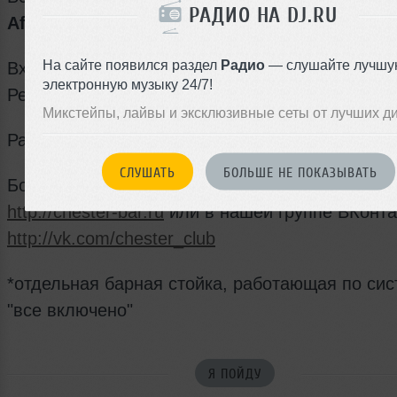
РАДИО НА DJ.RU
AfterParty с 5 утра!
На сайте появился раздел
Радио
— слушайте лучшу
Вход: бесплатный, FC/DC
электронную музыку 24/7!
Резерв: +7 (905) 775-75-11
Микстейпы, лайвы и эксклюзивные сеты от лучших д
Работает
безлимитный бар
* (2200 р. / 2700 р
СЛУШАТЬ
БОЛЬШЕ НЕ ПОКАЗЫВАТЬ
Более подробная информация на нашем сайте
http://chester-bar.ru
или в нашей группе ВКонта
http://vk.com/chester_club
*отдельная барная стойка, работающая по си
"все включено"
Я ПОЙДУ