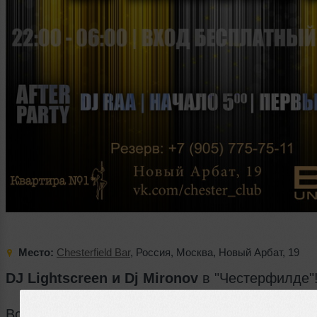
Место:
Chesterfield Bar
,
Россия
,
Москва
,
Новый Арбат
,
19
DJ Lightscreen и Dj Mironov
в "Честерфилде"
Всю ночь и до утра!