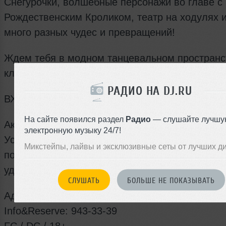
Снегурочки, волшебные персонажи во главе с
Рождественским Кроликом, театр на ходулях 
много разных чудес и превращений!
Ждем тебя в модном танцевальном пространс
клубе L.U.X! У нас всегда супер!
РАДИО НА DJ.RU
ВХОД СВОБОДНЫЙ!
На сайте появился раздел
Радио
— слушайте лучшу
Акция «День Рождения в Клубе L.U.X»
электронную музыку 24/7!
Условия Акции: За неделю до Дня рождения и
Микстейпы, лайвы и эксклюзивные сеты от лучших д
после беспрецедентный подарок от заведения
удвоение суммы вашего депозита!!!
СЛУШАТЬ
БОЛЬШЕ НЕ ПОКАЗЫВАТЬ
Адрес: Санкт-Петербург, наб. канала Грибоедо
Info&Reserve: 943-33-39
FC / DC / 18+