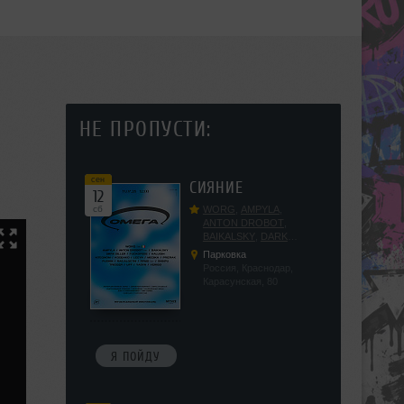
НЕ ПРОПУСТИ:
сен
СИЯНИЕ
12
сб
WORG
,
AMPYLA
,
ANTON DROBOT
,
BAIKALSKY
,
DARK
DILLER
,
FUCKOPSSS
,
Парковка
KALUGIN
,
KITEGNOM
,
Россия, Краснодар,
KODENKO
,
LEEYA
,
Карасунская, 80
MEDIKA
,
PRIZRAK
,
PUSHIN
,
RAS ALGETHI
,
RPMD
,
SHINPU
,
TRIGGER
,
UFF
,
YASYA
,
VERIGO
Я ПОЙДУ