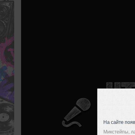
На сайте поя
Микстейпы, л