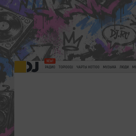
РАДИО
TOP100DJ
ЧАРТЫ HOT100
МУЗЫКА
ЛЮДИ
М