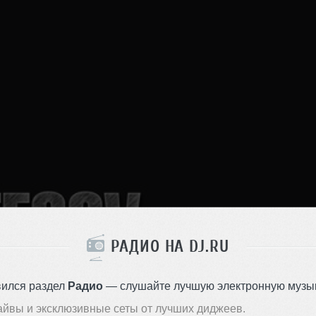
РАДИО НА DJ.RU
вился раздел
Радио
— слушайте лучшую электронную музык
айвы и эксклюзивные сеты от лучших диджеев.