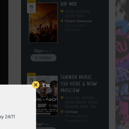
сен
VIP MIX
19
сб
Romeo
,
Ivan Spell
,
Кефир
,
Renat
Репино Ленинское
Россия, Санкт-
Петербург,
Ленинградская обл, п.
Ленинское, ул.
Советская 171
Идут —
4
Я ПОЙДУ
сен
SUANDA MUSIC
19
550 HERE & NOW
сб
Esc
MOSCOW
Sean Tyas
,
Eximinds
,
Roman Messer
,
Aimoon
,
Alexander Spark
,
Sergey
Salekhov
,
Georgio Safo
,
Свобода
AlexSo
,
Tim Air
у 24/7!
Россия, Москва,
Ленинградский
Идут —
2
проспект, 47с19