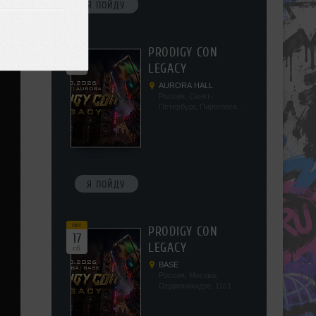
Я ПОЙДУ
окт
PRODIGY CON
10
LEGACY
сб
AURORA HALL
Россия, Санкт-
Петербург, Пироговская
наб, 5/2
Я ПОЙДУ
окт
PRODIGY CON
17
LEGACY
сб
BASE
Россия, Москва,
Орджоникидзе, 11с1