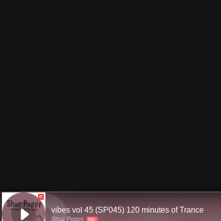
П
vibes vol 45 (SP045) 120 minutes of Trance
Shuz Puppy