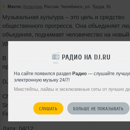
Место:
Культура
,
Россия
,
Челябинск
,
ул. Труда
,
91
Музыкальная культура – это цель и средство
общественного прогресса. Она объединяет лю
объединяя, поднимает человечество на новый
уровень развития.
РАДИО НА DJ.RU
В эту пятницу мы вновь соберемся #вкультуре
проверить эту теорию на себе!
На сайте появился раздел
Радио
— слушайте лучшу
электронную музыку 24/7!
DJs:
Микстейпы, лайвы и эксклюзивные сеты от лучших д
Chernenok
Smirnoff
СЛУШАТЬ
БОЛЬШЕ НЕ ПОКАЗЫВАТЬ
Fedorov
Дата: 04/12