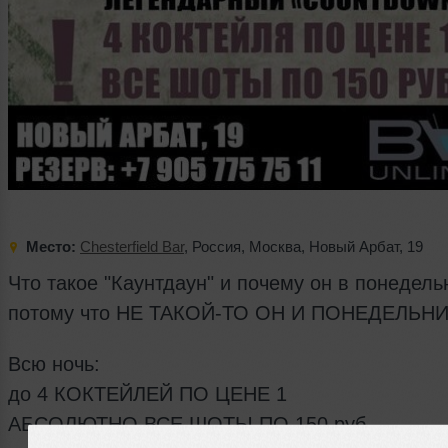
Место:
Chesterfield Bar
,
Россия
,
Москва
,
Новый Арбат
,
19
Что такое "Каунтдаун" и почему он в понедель
потому что НЕ ТАКОЙ-ТО ОН И ПОНЕДЕЛЬНИ
Всю ночь:
до 4 КОКТЕЙЛЕЙ ПО ЦЕНЕ 1
АБСОЛЮТНО ВСЕ ШОТЫ ПО 150 руб