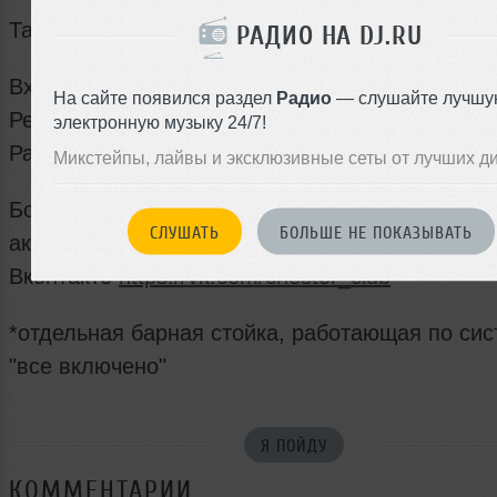
Танцуем до утра под хиты!
РАДИО НА DJ.RU
Вход: бесплатный
На сайте появился раздел
Радио
— слушайте лучшу
Резерв: +7(905)775-75-11
электронную музыку 24/7!
Работает безлимитный бар* (1200 ₽ / 1400 ₽)
Микстейпы, лайвы и эксклюзивные сеты от лучших д
Более подробную информацию о баре и дейс
СЛУШАТЬ
БОЛЬШЕ НЕ ПОКАЗЫВАТЬ
акциях смотрите на сайте
http://chester-bar.ru/
и
Вконтакте
https://vk.com/chester_club
*отдельная барная стойка, работающая по си
"все включено"
Я ПОЙДУ
КОММЕНТАРИИ