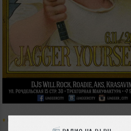
Место:
Jagger Bar & Hall
,
Россия
,
Москва
,
Рочдельская ул.
,
Трехгорная Мануфактура