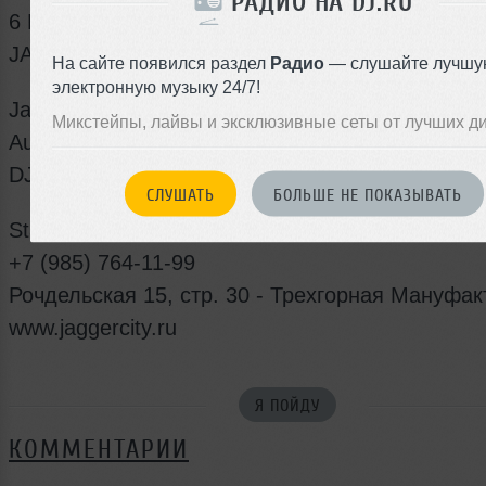
РАДИО НА DJ.RU
6 НОЯБРЯ, ПЯТНИЦА
JAGGER YOURSELF!
На сайте появился раздел
Радио
— слушайте лучшу
электронную музыку 24/7!
Jagger Street presents: Begin Early... JAGGER Y
Микстейпы, лайвы и эксклюзивные сеты от лучших д
Autumn Veranda Is Rocking!
DJ's Roadie, Will Rock, Mr. V & Aks, Krasavin
СЛУШАТЬ
БОЛЬШЕ НЕ ПОКАЗЫВАТЬ
Start at 20:00!
+7 (985) 764-11-99
Рочдельская 15, стр. 30 - Трехгорная Мануфак
www.jaggercity.ru
Я ПОЙДУ
КОММЕНТАРИИ