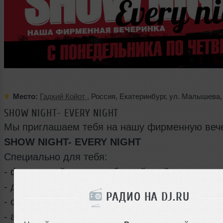
Место:
Гадкий Койот
,
Россия
,
Екатеринбург
,
ул. Малышева
SHOW NIGHT- EVERY NIGHT
Мы приглашаем тебя на нашу фирменную веч
SHOW NIGHT- EVERY NIGHT
Специально для тебя:
- фирменный танцы на барной стойке,
- драйвовые койотки
РАДИО НА DJ.RU
- сексуальные боди-шоты
- алкогольные метры