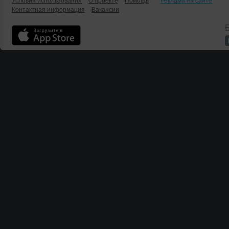
Условия использования
О проекте
Помощь
Реклама на сайте
Контактная информация
Вакансии
Б