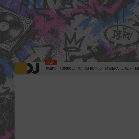
РАДИО
TOP100DJ
ЧАРТЫ HOT100
МУЗЫКА
ЛЮДИ
М