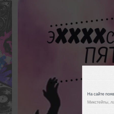
На сайте поя
Микстейпы, л