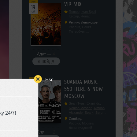
сен
VIP MIX
19
сб
Romeo
,
Ivan Spell
,
Кефир
,
Renat
Репино Ленинское
Россия, Санкт-
Петербург,
Ленинградская обл, п.
Ленинское, ул.
Советская 171
Идут —
4
Я ПОЙДУ
Esc
сен
SUANDA MUSIC
19
550 HERE & NOW
сб
MOSCOW
Sean Tyas
,
Eximinds
,
Roman Messer
,
Aimoon
,
у 24/7!
Alexander Spark
,
Sergey
Salekhov
,
Georgio Safo
,
Свобода
AlexSo
,
Tim Air
Россия, Москва,
Ленинградский
Идут —
2
проспект, 47с19