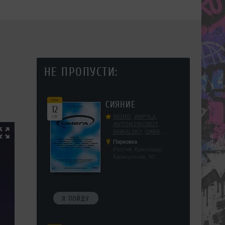
НЕ ПРОПУСТИ:
сен
СИЯНИЕ
12
сб
WORG
,
AMPYLA
,
ANTON DROBOT
,
BAIKALSKY
,
DARK
DILLER
,
FUCKOPSSS
,
Парковка
KALUGIN
,
KITEGNOM
,
Россия, Краснодар,
KODENKO
,
LEEYA
,
Карасунская, 80
MEDIKA
,
PRIZRAK
,
PUSHIN
,
RAS ALGETHI
,
RPMD
,
SHINPU
,
TRIGGER
,
UFF
,
YASYA
,
VERIGO
Я ПОЙДУ