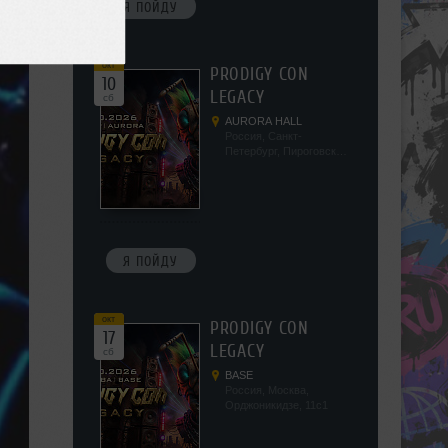
Я ПОЙДУ
окт
PRODIGY CON
10
LEGACY
сб
AURORA HALL
Россия, Санкт-
Петербург, Пироговская
наб, 5/2
Я ПОЙДУ
окт
PRODIGY CON
17
LEGACY
сб
BASE
Россия, Москва,
Орджоникидзе, 11с1