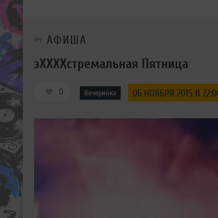
АФИША
эХХХХстремальная Пятница
0
06 НОЯБРЯ 2015 В 22:0
Вечеринка