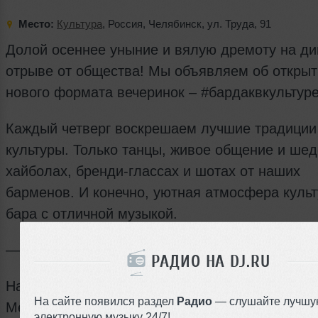
Место:
Культура
,
Россия
,
Челябинск
,
ул. Труда
,
91
Долой осеннее уныние и вялую дремоту на ди
отрыве от общества! Мы объявляем об откры
нового формата вечеринок – #бардаквкультуре
Каждый четверг воскрешаем лучшие традиции
культуры. Только танцы, живое общение и ше
хайболах, бренди-глассах и шотах от наших
барменов. И конечно, уютная атмосфера культ
бара с отличной музыкой.
—
РАДИО НА DJ.RU
Начало: 22:00
На сайте появился раздел
Радио
— слушайте лучшу
Место: бар «КУЛЬТУРA»
электронную музыку 24/7!