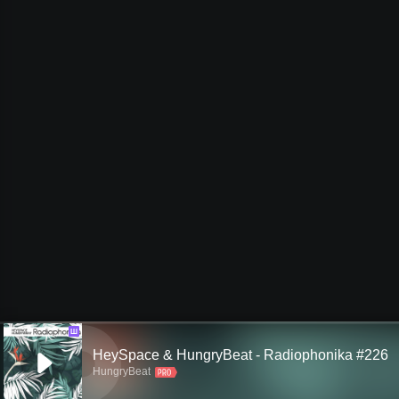
Ш
HeySpace & HungryBeat - Radiophonika #226
HungryBeat