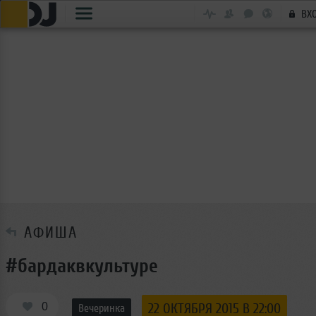
ВХ
АФИША
#бардаквкультуре
0
22 ОКТЯБРЯ 2015 В 22:00
Вечеринка