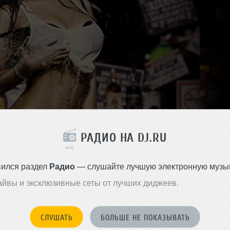
РАДИО НА DJ.RU
вился раздел
Радио
— слушайте лучшую электронную музык
айвы и эксклюзивные сеты от лучших диджеев.
СЛУШАТЬ
БОЛЬШЕ НЕ ПОКАЗЫВАТЬ