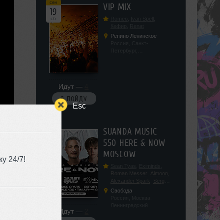
сен
VIP MIX
19
сб
Romeo
,
Ivan Spell
,
Кефир
,
Renat
Репино Ленинское
Россия, Санкт-
Петербург,
Ленинградская обл, п.
Ленинское, ул.
Советская 171
Идут —
4
Я ПОЙДУ
Esc
сен
SUANDA MUSIC
19
550 HERE & NOW
сб
MOSCOW
у 24/7!
Sean Tyas
,
Eximinds
,
Roman Messer
,
Aimoon
,
Alexander Spark
,
Sergey
Salekhov
,
Georgio Safo
,
Свобода
AlexSo
,
Tim Air
Россия, Москва,
Ленинградский
Идут —
2
проспект, 47с19