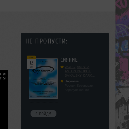
НЕ ПРОПУСТИ:
сен
СИЯНИЕ
12
сб
WORG
,
AMPYLA
,
ANTON DROBOT
,
BAIKALSKY
,
DARK
DILLER
,
FUCKOPSSS
,
Парковка
KALUGIN
,
KITEGNOM
,
Россия, Краснодар,
KODENKO
,
LEEYA
,
Карасунская, 80
MEDIKA
,
PRIZRAK
,
PUSHIN
,
RAS ALGETHI
,
RPMD
,
SHINPU
,
TRIGGER
,
UFF
,
YASYA
,
VERIGO
Я ПОЙДУ