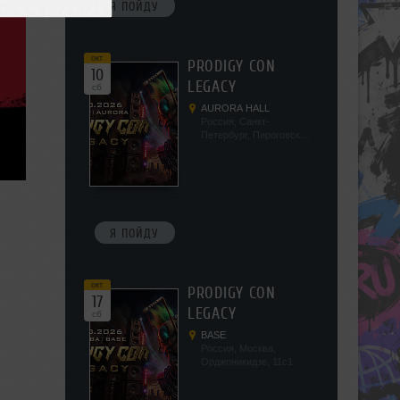
Я ПОЙДУ
окт
PRODIGY CON
10
LEGACY
сб
AURORA HALL
Россия, Санкт-
Петербург, Пироговская
наб, 5/2
Я ПОЙДУ
окт
PRODIGY CON
17
LEGACY
сб
BASE
Россия, Москва,
Орджоникидзе, 11с1