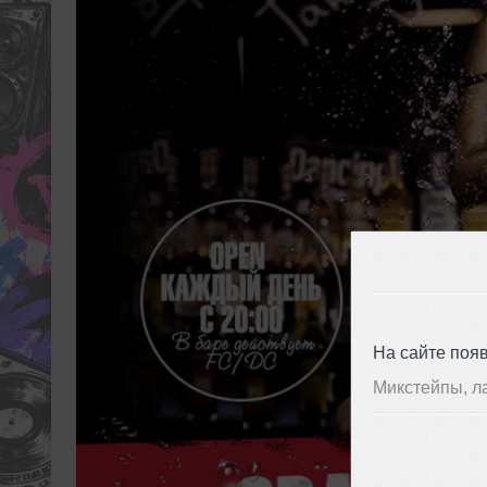
На сайте поя
Микстейпы, л