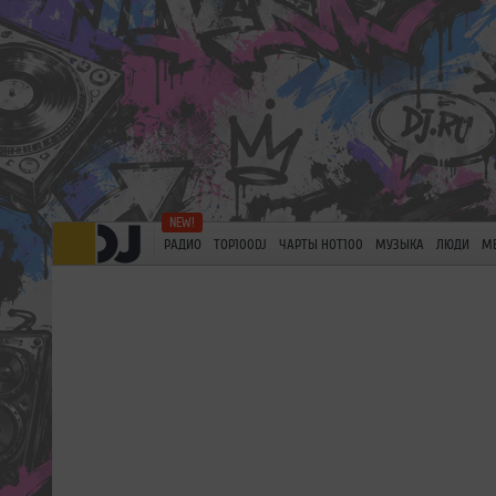
РАДИО
TOP100DJ
ЧАРТЫ HOT100
МУЗЫКА
ЛЮДИ
М