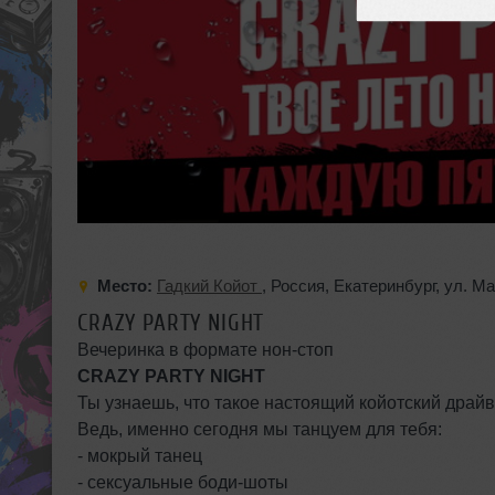
Место:
Гадкий Койот
,
Россия
,
Екатеринбург
,
ул. М
CRAZY PARTY NIGHT
Вечеринка в формате нон-стоп
CRAZY PARTY NIGHT
Ты узнаешь, что такое настоящий койотский драйв
Ведь, именно сегодня мы танцуем для тебя:
- мокрый танец
- сексуальные боди-шоты