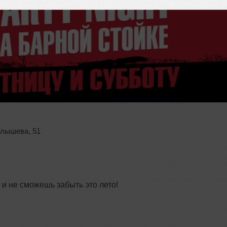
алышева
,
51
 и не сможешь забыть это лето!