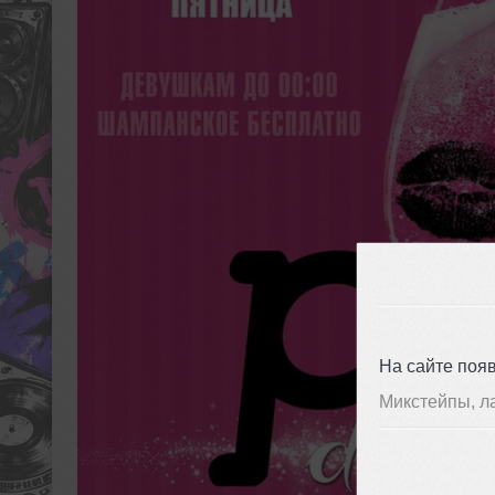
На сайте поя
Микстейпы, л