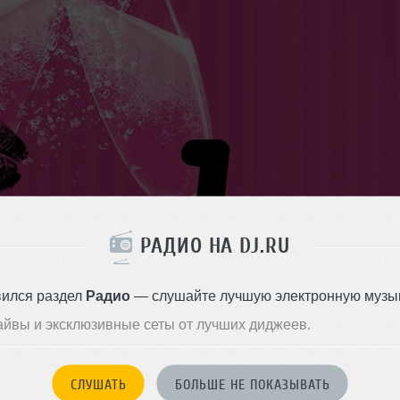
РАДИО НА DJ.RU
вился раздел
Радио
— слушайте лучшую электронную музык
айвы и эксклюзивные сеты от лучших диджеев.
СЛУШАТЬ
БОЛЬШЕ НЕ ПОКАЗЫВАТЬ