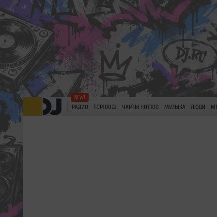
РАДИО
TOP100DJ
ЧАРТЫ HOT100
МУЗЫКА
ЛЮДИ
М