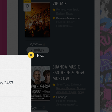
сен
VIP MIX
19
сб
Romeo
,
Ivan Spell
,
Кефир
,
Renat
Репино Ленинское
Россия, Санкт-
Петербург,
Ленинградская обл, п.
Ленинское, ул.
Советская 171
Идут —
4
Я ПОЙДУ
Esc
сен
SUANDA MUSIC
19
550 HERE & NOW
сб
MOSCOW
у 24/7!
Sean Tyas
,
Eximinds
,
Roman Messer
,
Aimoon
,
Alexander Spark
,
Sergey
Salekhov
,
Georgio Safo
,
Свобода
AlexSo
,
Tim Air
Россия, Москва,
Ленинградский
Идут —
2
проспект, 47с19