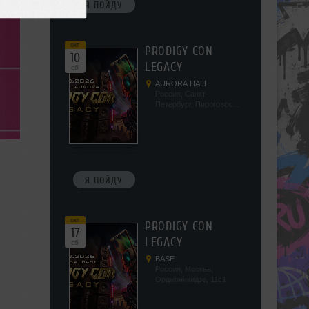
Я ПОЙДУ
окт
PRODIGY CON
10
LEGACY
сб
AURORA HALL
Россия, Санкт-
Петербург, Пироговская
наб, 5/2
Я ПОЙДУ
окт
PRODIGY CON
17
LEGACY
сб
BASE
Россия, Москва,
Орджоникидзе, 11с1