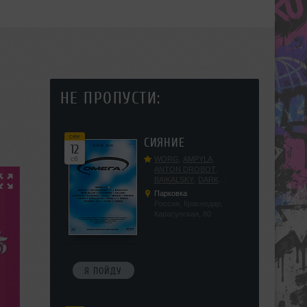
НЕ ПРОПУСТИ:
сен
СИЯНИЕ
12
сб
WORG
,
AMPYLA
,
ANTON DROBOT
,
BAIKALSKY
,
DARK
DILLER
,
FUCKOPSSS
,
Парковка
KALUGIN
,
KITEGNOM
,
Россия, Краснодар,
KODENKO
,
LEEYA
,
Карасунская, 80
MEDIKA
,
PRIZRAK
,
PUSHIN
,
RAS ALGETHI
,
RPMD
,
SHINPU
,
TRIGGER
,
UFF
,
YASYA
,
VERIGO
Я ПОЙДУ