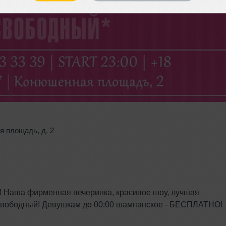
я площадь
,
д. 2
! Наша фирменная вечеринка, красивое шоу, лучшая
 свободный! Девушкам до 00:00 шампанское - БЕСПЛАТНО!