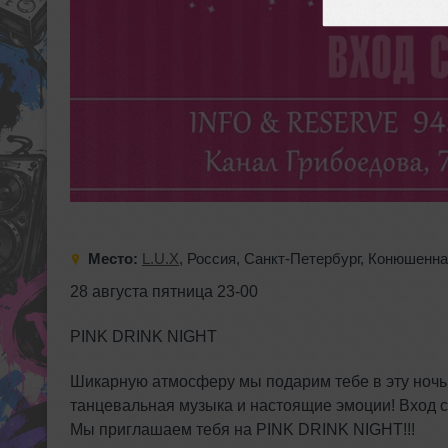
Место:
L.U.X
,
Россия
,
Санкт-Петербург
,
Конюшенна
28 августа пятница 23-00
PINK DRINK NIGHT
Шикарную атмосферу мы подарим тебе в эту ночь
танцевальная музыка и настоящие эмоции! Вход
Мы приглашаем тебя на PINK DRINK NIGHT!!!