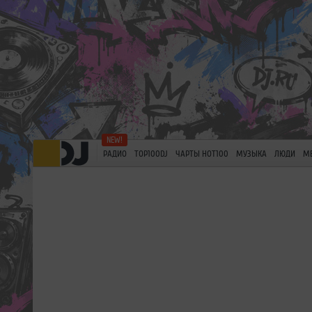
РАДИО
TOP100DJ
ЧАРТЫ HOT100
МУЗЫКА
ЛЮДИ
М