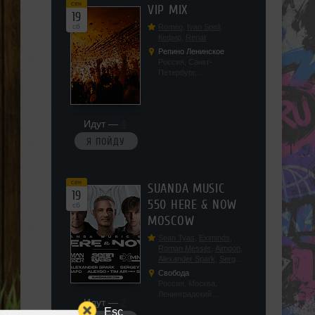
сен
VIP MIX
19
сб
Romeo
,
Ivan Spell
,
Кефир
,
Renat
Репино Ленинское
Россия, Санкт-
Петербург,
Ленинградская обл, п.
Ленинское, ул.
Советская 171
Идут —
4
Я ПОЙДУ
сен
SUANDA MUSIC
19
550 HERE & NOW
сб
MOSCOW
Sean Tyas
,
Eximinds
,
Roman Messer
,
Aimoon
,
Alexander Spark
,
Sergey
Salekhov
,
Georgio Safo
,
Свобода
AlexSo
,
Tim Air
Россия, Москва,
Ленинградский
Идут —
2
проспект, 47с19
Esc