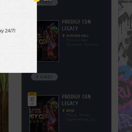
Я ПОЙДУ
окт
PRODIGY CON
10
LEGACY
сб
у 24/7!
AURORA HALL
Россия, Санкт-
Петербург, Пироговская
наб, 5/2
Я ПОЙДУ
окт
PRODIGY CON
17
LEGACY
сб
BASE
Россия, Москва,
Орджоникидзе, 11с1