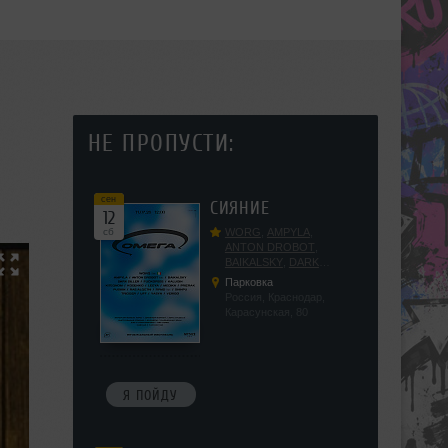
НЕ ПРОПУСТИ:
сен
СИЯНИЕ
12
сб
WORG
,
AMPYLA
,
ANTON DROBOT
,
BAIKALSKY
,
DARK
DILLER
,
FUCKOPSSS
,
Парковка
KALUGIN
,
KITEGNOM
,
Россия, Краснодар,
KODENKO
,
LEEYA
,
Карасунская, 80
MEDIKA
,
PRIZRAK
,
PUSHIN
,
RAS ALGETHI
,
RPMD
,
SHINPU
,
TRIGGER
,
UFF
,
YASYA
,
VERIGO
Я ПОЙДУ