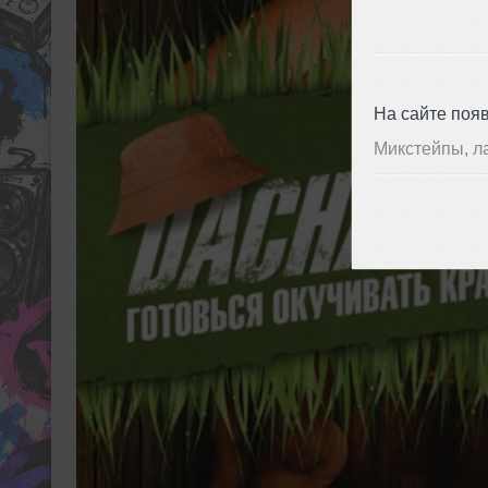
На сайте поя
Микстейпы, л